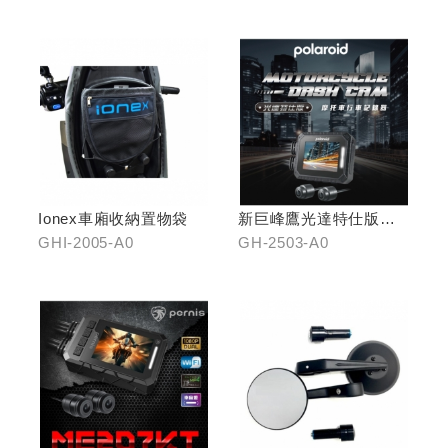
Ionex車廂收納置物袋
新巨峰鷹光達特仕版行
車紀錄器
GHI-2005-A0
GH-2503-A0