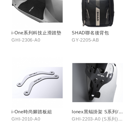
i-One系列科技止滑踏墊
SHAD聯名後背包
GHI-2306-A0
GY-2205-AB
i-One時尚腳踏板組
Ionex黑蝠掛架 S系列/i-
One
GHI-2010-A0
GHI-2203-A0 (S系列)、
GHI-2203-B0 (i-One)