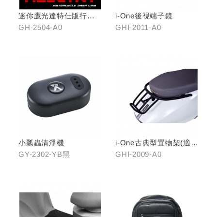
迷你鷹光達特仕版行車
i-One後視端子鏡
記錄器
GH-2504-A0
GHI-2011-A0
小瓢蟲清淨機
i-One古典型置物架(適用
i-One/i-One AIR)
GY-2302-YB黑
GHI-2009-A0