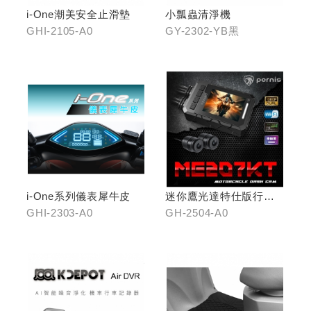
i-One潮美安全止滑墊
小瓢蟲清淨機
GHI-2105-A0
GY-2302-YB黑
i-One系列儀表犀牛皮
迷你鷹光達特仕版行車
記錄器
GHI-2303-A0
GH-2504-A0