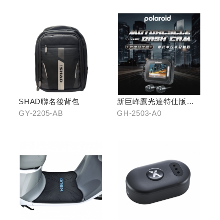
SHAD聯名後背包
新巨峰鷹光達特仕版行
車紀錄器
GY-2205-AB
GH-2503-A0