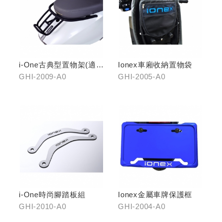
i-One古典型置物架(適用
Ionex車廂收納置物袋
i-One/i-One AIR)
GHI-2009-A0
GHI-2005-A0
i-One時尚腳踏板組
Ionex金屬車牌保護框
GHI-2010-A0
GHI-2004-A0