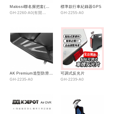
Malossi聯名握把套(有
標準款行車紀錄器GPS
開口)/(無開口)
GH-2260-A0(有開
GH-2255-A0
口)/GH-2261-A0(無開
口)
AK Premium造型防滑踏
可調式反光片
板(中踏)
GH-2235-A0
GH-2239-A0