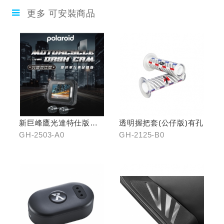
更多 可安裝商品
新巨峰鷹光達特仕版行
透明握把套(公仔版)有孔
車紀錄器
GH-2503-A0
GH-2125-B0