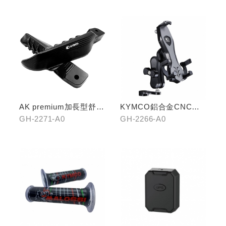
AK premium加長型舒適
KYMCO鋁合金CNC減
踏桿
震手機架
GH-2271-A0
GH-2266-A0