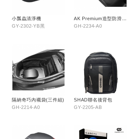
小瓢蟲清淨機
AK Premium造型防滑踏
板(前踏)
GY-2302-YB黑
GH-2234-A0
隔納奇巧內襯袋(三件組)
SHAD聯名後背包
GH-2214-A0
GY-2205-AB