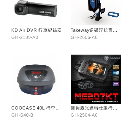
KD Air DVR 行車紀錄器
Takeway逆磁浮抗震手
機架
GH-2199-A0
GH-2606-A0
COOCASE 40L 行李箱(
迷你鷹光達特仕版行車
黑)
記錄器
GH-S40-B
GH-2504-A0