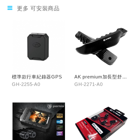
更多 可安裝商品
標準款行車紀錄器GPS
AK premium加長型舒適
踏桿
GH-2255-A0
GH-2271-A0