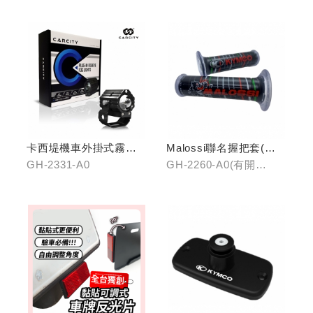
卡西堤機車外掛式霧燈
Malossi聯名握把套(有
組(雙燈)
開口)/(無開口)
GH-2331-A0
GH-2260-A0(有開
口)/GH-2261-A0(無開
口)