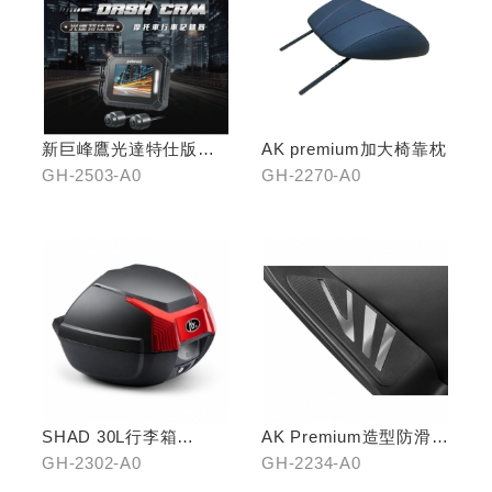
新巨峰鷹光達特仕版行
AK premium加大椅靠枕
車紀錄器
GH-2503-A0
GH-2270-A0
SHAD 30L行李箱
AK Premium造型防滑踏
(KYMCO專屬款)
板(前踏)
GH-2302-A0
GH-2234-A0