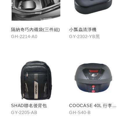
隔納奇巧內襯袋(三件組)
小瓢蟲清淨機
GH-2214-A0
GY-2302-YB黑
SHAD聯名後背包
COOCASE 40L 行李箱(
黑)
GY-2205-AB
GH-S40-B