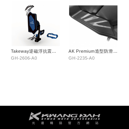
Takeway逆磁浮抗震手
AK Premium造型防滑踏
機架
板(中踏)
GH-2606-A0
GH-2235-A0