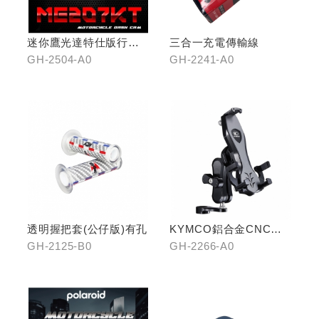
迷你鷹光達特仕版行車
三合一充電傳輸線
記錄器
GH-2504-A0
GH-2241-A0
透明握把套(公仔版)有孔
KYMCO鋁合金CNC減
震手機架
GH-2125-B0
GH-2266-A0