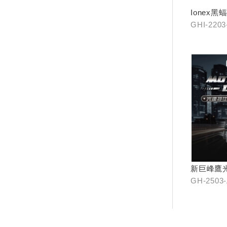
Ionex黑蝠
GHI-220
2203-B0 (
新巨峰鷹
器
GH-2503