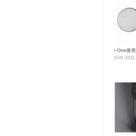
i-One後
GHI-2011