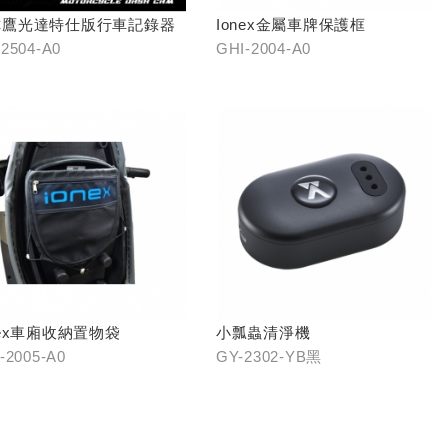
你鷹光達特仕版行車記錄器
Ionex金屬車牌保護框
2504-A0
GHI-2004-A0
nex車廂收納置物袋
小瓢蟲清淨機
-2005-A0
GY-2302-YB黑