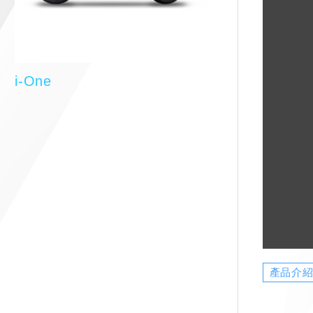
i-One
產品介