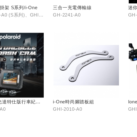
掛架 S系列/i-One
三合一充電傳輸線
迷
3-A0 (S系列)、GHI-
GH-2241-A0
GH-
i-One)
光達特仕版行車紀錄
i-One時尚腳踏板組
Io
-A0
GHI-2010-A0
GHI