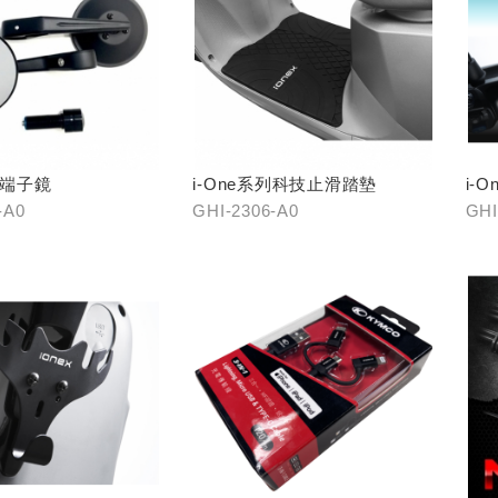
視端子鏡
i-One系列科技止滑踏墊
i-
-A0
GHI-2306-A0
GHI