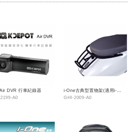
 Air DVR 行車紀錄器
i-One古典型置物架(適用i-
One/i-One AIR)
2199-A0
GHI-2009-A0