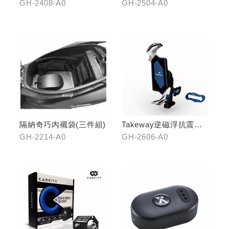
物架
記錄器
GH-2408-A0
GH-2504-A0
隔納奇巧內襯袋(三件組)
Takeway逆磁浮抗震手
機架
GH-2214-A0
GH-2606-A0