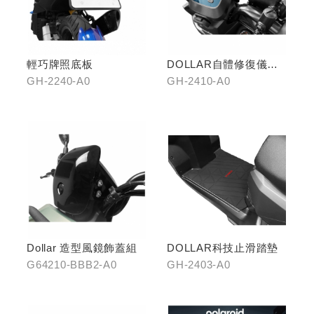
輕巧牌照底板
DOLLAR自體修復儀表
犀牛皮
GH-2240-A0
GH-2410-A0
Dollar 造型風鏡飾蓋組
DOLLAR科技止滑踏墊
G64210-BBB2-A0
GH-2403-A0