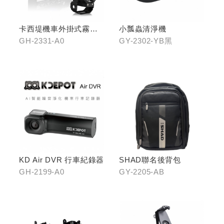
卡西堤機車外掛式霧燈
小瓢蟲清淨機
組(雙燈)
GH-2331-A0
GY-2302-YB黑
KD Air DVR 行車紀錄器
SHAD聯名後背包
GH-2199-A0
GY-2205-AB