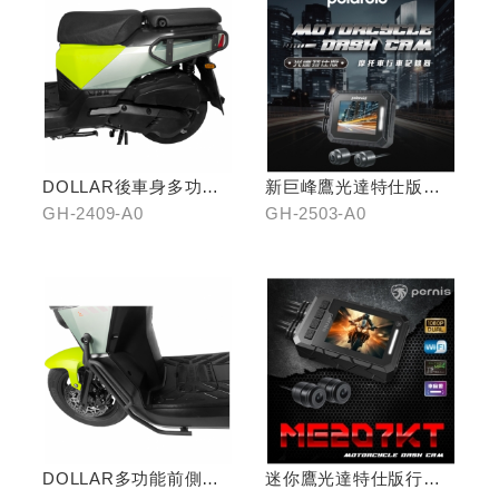
DOLLAR後車身多功能
新巨峰鷹光達特仕版行
置物架
車紀錄器
GH-2409-A0
GH-2503-A0
DOLLAR多功能前側置
迷你鷹光達特仕版行車