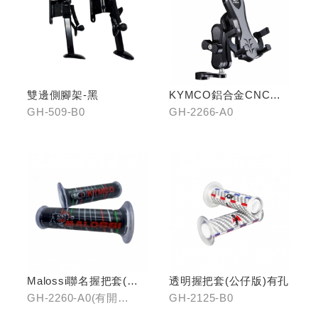
雙邊側腳架-黑
KYMCO鋁合金CNC減
震手機架
GH-509-B0
GH-2266-A0
Malossi聯名握把套(有
透明握把套(公仔版)有孔
開口)/(無開口)
GH-2260-A0(有開
GH-2125-B0
口)/GH-2261-A0(無開