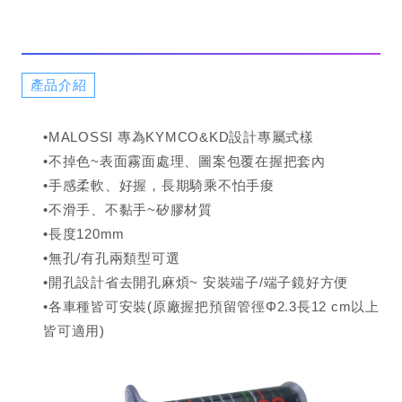
產品介紹
•MALOSSI 專為KYMCO&KD設計專屬式樣
•不掉色~表面霧面處理、圖案包覆在握把套內
•手感柔軟、好握，長期騎乘不怕手痠
•不滑手、不黏手~矽膠材質
•長度120mm
•無孔/有孔兩類型可選
•開孔設計省去開孔麻煩~ 安裝端子/端子鏡好方便
•各車種皆可安裝(原廠握把預留管徑Φ2.3長12 cm以上
皆可適用)