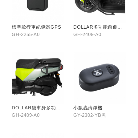
標準款行車紀錄器GPS
DOLLAR多功能前側置
物架
GH-2255-A0
GH-2408-A0
DOLLAR後車身多功能
小瓢蟲清淨機
置物架
GH-2409-A0
GY-2302-YB黑