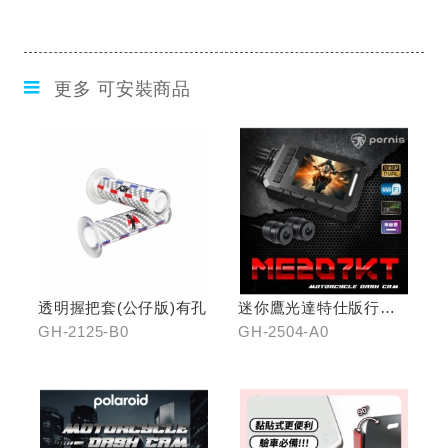
更多 可安裝商品
透明握把套(公仔版)有孔
迷你鷹光達特仕版行車
記錄器
GH-2125-B0
GH-2504-A0