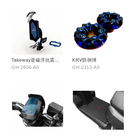
Takeway逆磁浮抗震手
KRV防倒球
機架
GH-2606-A0
GH-2112-A0