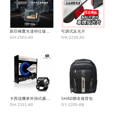
新巨峰鷹光達特仕版行
可調式反光片
車紀錄器
GH-2503-A0
GH-2239-A0
卡西堤機車外掛式霧燈
SHAD聯名後背包
組(雙燈)
GH-2331-A0
GY-2205-AB