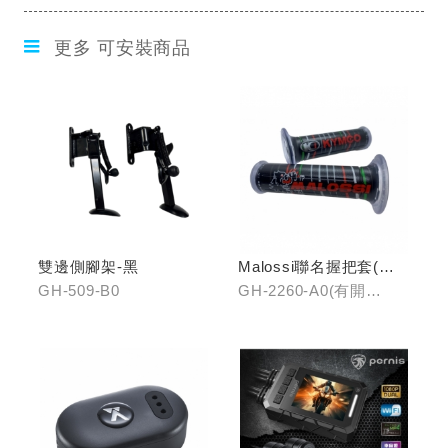
更多 可安裝商品
雙邊側腳架-黑
Malossi聯名握把套(有
開口)/(無開口)
GH-509-B0
GH-2260-A0(有開
口)/GH-2261-A0(無開
口)