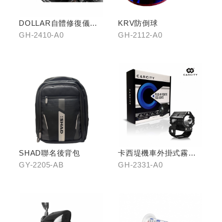
DOLLAR自體修復儀表
KRV防倒球
犀牛皮
GH-2410-A0
GH-2112-A0
SHAD聯名後背包
卡西堤機車外掛式霧燈
組(雙燈)
GY-2205-AB
GH-2331-A0