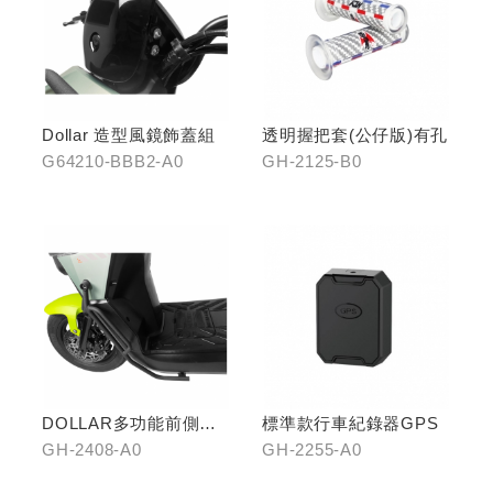
Dollar 造型風鏡飾蓋組
透明握把套(公仔版)有孔
G64210-BBB2-A0
GH-2125-B0
DOLLAR多功能前側置
標準款行車紀錄器GPS
物架
GH-2408-A0
GH-2255-A0