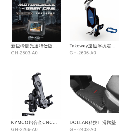
新巨峰鷹光達特仕版行
Takeway逆磁浮抗震手
車紀錄器
機架
GH-2503-A0
GH-2606-A0
KYMCO鋁合金CNC減
DOLLAR科技止滑踏墊
震手機架
GH-2266-A0
GH-2403-A0