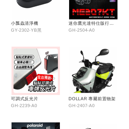
小瓢蟲清淨機
迷你鷹光達特仕版行車
記錄器
GY-2302-YB黑
GH-2504-A0
可調式反光片
DOLLAR 專屬前置物架
GH-2239-A0
GH-2407-A0