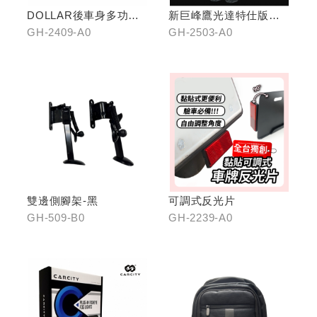
DOLLAR後車身多功能
新巨峰鷹光達特仕版行
置物架
車紀錄器
GH-2409-A0
GH-2503-A0
雙邊側腳架-黑
可調式反光片
GH-509-B0
GH-2239-A0