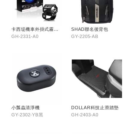
卡西堤機車外掛式霧燈
SHAD聯名後背包
組(雙燈)
GH-2331-A0
GY-2205-AB
小瓢蟲清淨機
DOLLAR科技止滑踏墊
GY-2302-YB黑
GH-2403-A0