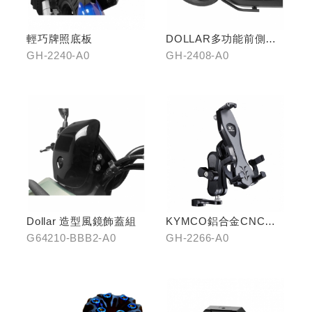
輕巧牌照底板
DOLLAR多功能前側置
物架
GH-2240-A0
GH-2408-A0
Dollar 造型風鏡飾蓋組
KYMCO鋁合金CNC減
震手機架
G64210-BBB2-A0
GH-2266-A0