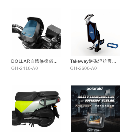
DOLLAR自體修復儀表
Takeway逆磁浮抗震手
犀牛皮
機架
GH-2410-A0
GH-2606-A0