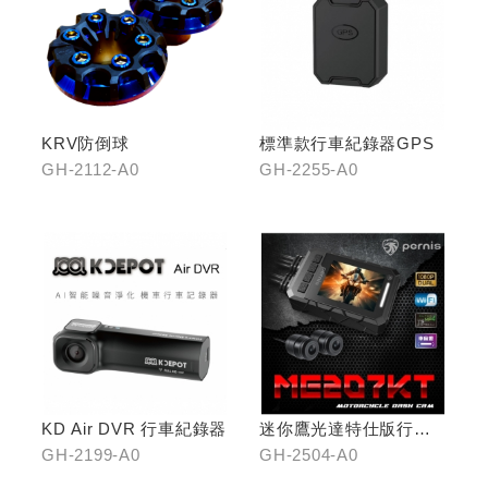
KRV防倒球
標準款行車紀錄器GPS
GH-2112-A0
GH-2255-A0
KD Air DVR 行車紀錄器
迷你鷹光達特仕版行車
記錄器
GH-2199-A0
GH-2504-A0