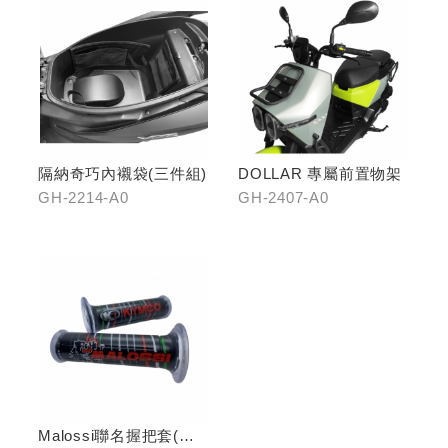
隔納奇巧內襯袋(三件組)
DOLLAR 專屬前置物架
GH-2214-A0
GH-2407-A0
Malossi聯名握把套(有