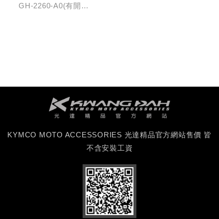
開口)/(無開口)
GH-2260-A0(有開
口)/GH-2261-A0(無開
口)
KYMCO MOTO ACCESSORIES 光達精品官方網站售價 皆
不含安裝工資