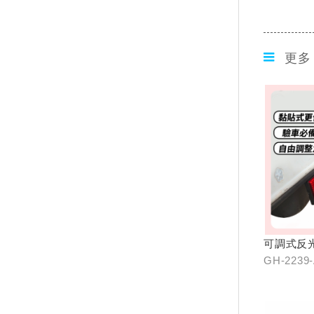
更多
可調式反
GH-2239