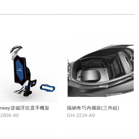
keway逆磁浮抗震手機架
隔納奇巧內襯袋(三件組)
2606-A0
GH-2214-A0