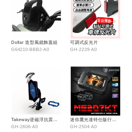
Dollar 造型風鏡飾蓋組
可調式反光片
G64210-BBB2-A0
GH-2239-A0
Takeway逆磁浮抗震手
迷你鷹光達特仕版行車
機架
記錄器
GH-2606-A0
GH-2504-A0