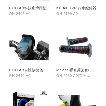
DOLLAR科技止滑踏墊
KD Air DVR 行車紀錄器
GH-2403-A0
GH-2199-A0
DOLLAR自體修復儀表
Malossi聯名握把套(有
犀牛皮
開口)/(無開口)
GH-2410-A0
GH-2260-A0(有開
口)/GH-2261-A0(無開
口)