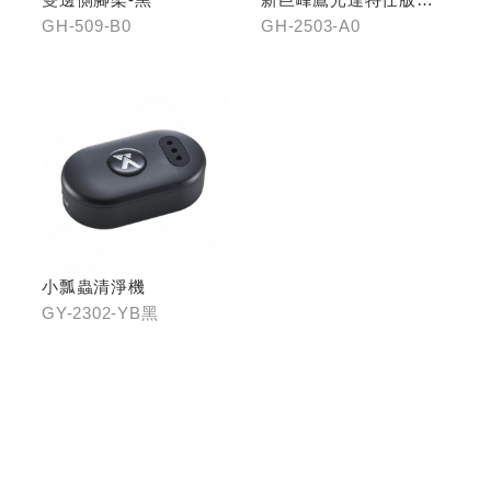
車紀錄器
GH-509-B0
GH-2503-A0
小瓢蟲清淨機
GY-2302-YB黑