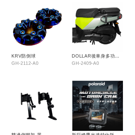
KRV防倒球
DOLLAR後車身多功能
置物架
GH-2112-A0
GH-2409-A0
雙邊側腳架-黑
新巨峰鷹光達特仕版行