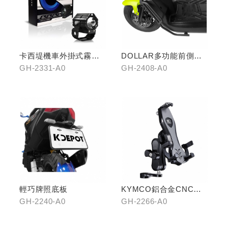
卡西堤機車外掛式霧燈
DOLLAR多功能前側置
組(雙燈)
物架
GH-2331-A0
GH-2408-A0
輕巧牌照底板
KYMCO鋁合金CNC減
震手機架
GH-2240-A0
GH-2266-A0