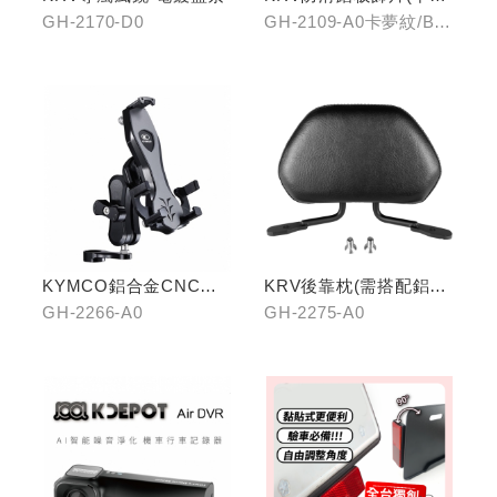
紋/金屬髮絲)
GH-2170-D0
GH-2109-A0卡夢紋/B0
金屬髮絲
KYMCO鋁合金CNC減
KRV後靠枕(需搭配鋁合
震手機架
金扶手)
GH-2266-A0
GH-2275-A0