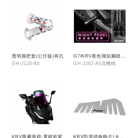
透明握把套(公仔版)有孔
G7/KRV夜色飛炫腳踏
(含機構LHJ8)
GH-2125-B0
GH-2262-A0含機構
KRV專屬風鏡-電鍍藍紫
KRV防滑踏板飾片(卡夢