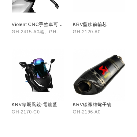
Violent CNC手煞車可調
KRV藍鈦前輪芯
拉桿(黑/銀/鈦)
GH-2415-A0黑、GH-
GH-2120-A0
2415-B0銀、GH-2415-
C0鈦
KRV專屬風鏡-電鍍藍
KRV碳纖維蠍子管
GH-2170-C0
GH-2196-A0