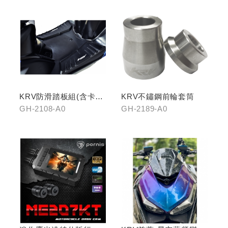
KRV防滑踏板組(含卡夢
KRV不鏽鋼前輪套筒
飾片)
GH-2108-A0
GH-2189-A0