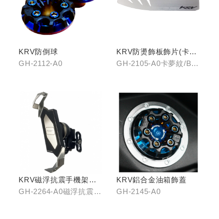
KRV防倒球
KRV防燙飾板飾片(卡夢
紋/金屬髮絲)
GH-2112-A0
GH-2105-A0卡夢紋/B0
金屬髮絲
KRV磁浮抗震手機架組
KRV鋁合金油箱飾蓋
(含整合支架)
GH-2264-A0磁浮抗震手
GH-2145-A0
機架/GH-2268-A0冠座
整合支架