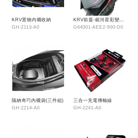
KRV置物內襯收納
KRV前蓋-銀河星彩變色
龍
GH-2113-A0
G64301-AEE2-900-D0
隔納奇巧內襯袋(三件組)
三合一充電傳輸線
GH-2214-A0
GH-2241-A0