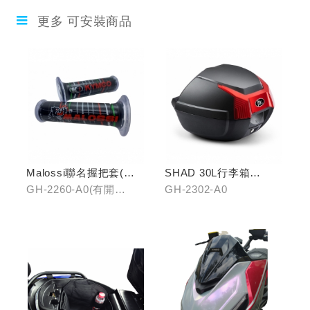
更多 可安裝商品
Malossi聯名握把套(有
SHAD 30L行李箱
開口)/(無開口)
(KYMCO專屬款)
GH-2260-A0(有開
GH-2302-A0
口)/GH-2261-A0(無開
口)