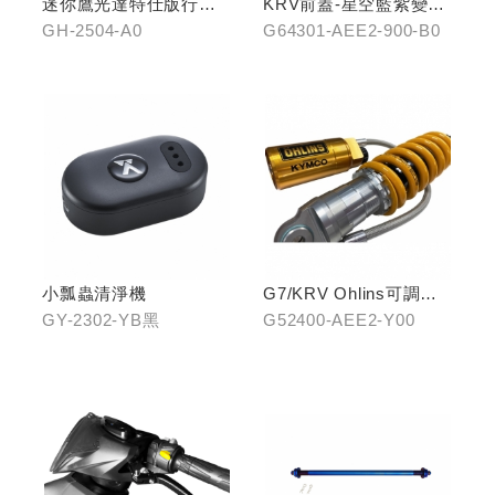
迷你鷹光達特仕版行車
KRV前蓋-星空藍紫變色
記錄器
龍
GH-2504-A0
G64301-AEE2-900-B0
小瓢蟲清淨機
G7/KRV Ohlins可調避
震器
GY-2302-YB黑
G52400-AEE2-Y00