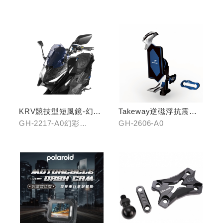
KRV競技型短風鏡-幻彩
Takeway逆磁浮抗震手
藍/燻黑
機架
GH-2217-A0幻彩
GH-2606-A0
藍/GH-2217-B0燻黑