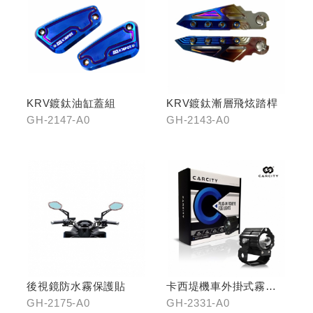
KRV鍍鈦油缸蓋組
KRV鍍鈦漸層飛炫踏桿
GH-2147-A0
GH-2143-A0
後視鏡防水霧保護貼
卡西堤機車外掛式霧燈
組(雙燈)
GH-2175-A0
GH-2331-A0