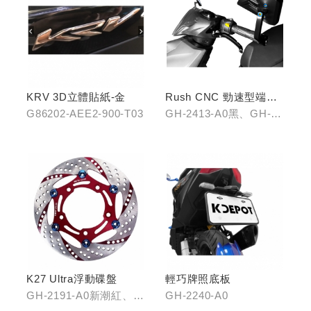
KRV 3D立體貼紙-金
Rush CNC 勁速型端子
藍鏡(黑/銀/鈦)
G86202-AEE2-900-T03
GH-2413-A0黑、GH-
2413-B0銀、GH-2413-
C0鈦
K27 Ultra浮動碟盤
輕巧牌照底板
GH-2191-A0新潮紅、
GH-2240-A0
GH-2191-B0王者金