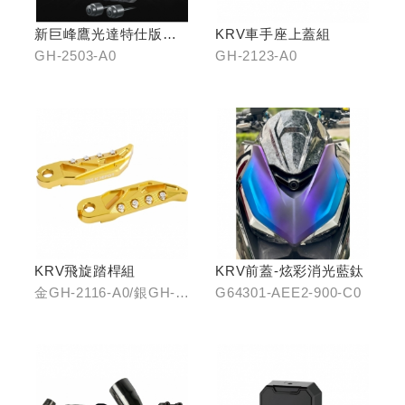
新巨峰鷹光達特仕版行
KRV車手座上蓋組
車紀錄器
GH-2503-A0
GH-2123-A0
KRV飛旋踏桿組
KRV前蓋-炫彩消光藍鈦
金GH-2116-A0/銀GH-
G64301-AEE2-900-C0
2116-B0/藍GH-2116-
C0