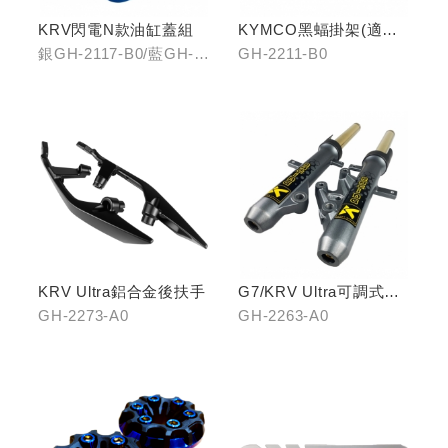
KRV閃電N款油缸蓋組
KYMCO黑蝠掛架(適用
原車可收折掛
銀GH-2117-B0/藍GH-
GH-2211-B0
鉤/G7/Yogurt/RomaGT/
2117-C0
K1)
KRV Ultra鋁合金後扶手
G7/KRV Ultra可調式倒
立機構前叉組
GH-2273-A0
GH-2263-A0