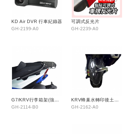
KD Air DVR 行車紀錄器
可調式反光片
GH-2199-A0
GH-2239-A0
G7/KRV行李箱架(強化)
KRV蜂巢水轉印後土除
置物版型
(鈦灰色)
GH-2114-B0
GH-2162-A0