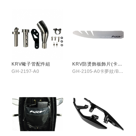
KRV蠍子管配件組
KRV防燙飾板飾片(卡夢
紋/金屬髮絲)
GH-2197-A0
GH-2105-A0卡夢紋/B0
金屬髮絲