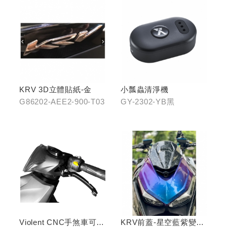
KRV 3D立體貼紙-金
小瓢蟲清淨機
G86202-AEE2-900-T03
GY-2302-YB黑
Violent CNC手煞車可調
KRV前蓋-星空藍紫變色