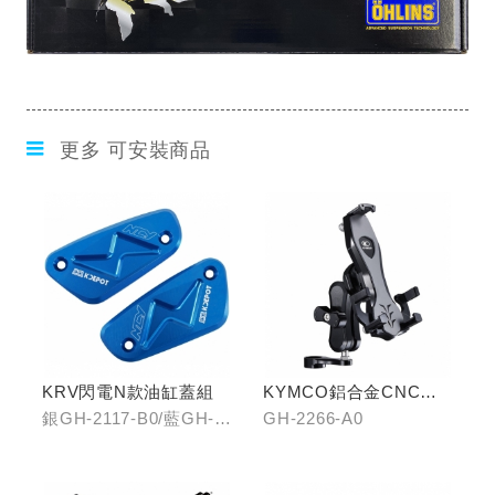
更多 可安裝商品
KRV閃電N款油缸蓋組
KYMCO鋁合金CNC減
震手機架
銀GH-2117-B0/藍GH-
GH-2266-A0
2117-C0