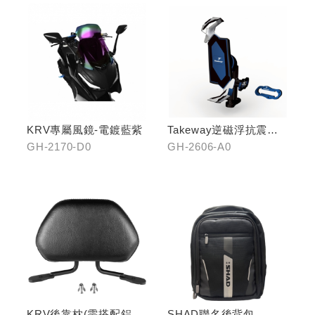
KRV專屬風鏡-電鍍藍紫
Takeway逆磁浮抗震手
機架
GH-2170-D0
GH-2606-A0
KRV後靠枕(需搭配鋁合
SHAD聯名後背包