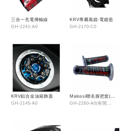
三合一充電傳輸線
KRV專屬風鏡-電鍍藍
GH-2241-A0
GH-2170-C0
KRV鋁合金油箱飾蓋
Malossi聯名握把套(有
開口)/(無開口)
GH-2145-A0
GH-2260-A0(有開
口)/GH-2261-A0(無開
口)