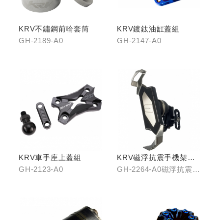
KRV不鏽鋼前輪套筒
KRV鍍鈦油缸蓋組
GH-2189-A0
GH-2147-A0
KRV車手座上蓋組
KRV磁浮抗震手機架組
(含整合支架)
GH-2123-A0
GH-2264-A0磁浮抗震手
機架/GH-2268-A0冠座
整合支架