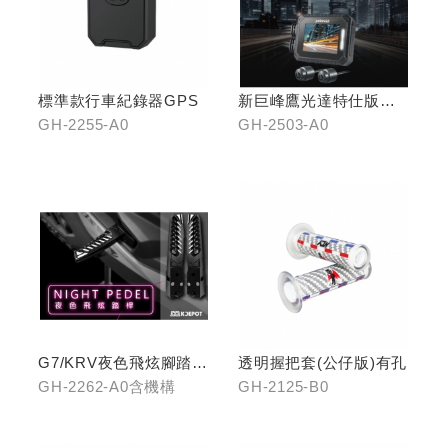
標準款行車紀錄器GPS
新巨峰鷹光達特仕版行
車紀錄器
GH-2255-A0
GH-2503-A0
G7/KRV夜色飛炫腳踏
透明握把套(公仔版)有孔
(含機構LHJ8)
GH-2262-A0含機構
GH-2125-B0