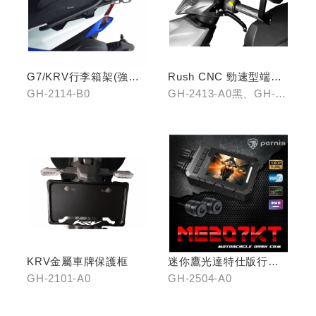
G7/KRV行李箱架(強化)
Rush CNC 勁速型端子
置物版型
藍鏡(黑/銀/鈦)
GH-2114-B0
GH-2413-A0黑、GH-
2413-B0銀、GH-2413-
C0鈦
KRV金屬車牌保護框
迷你鷹光達特仕版行車
記錄器
GH-2101-A0
GH-2504-A0