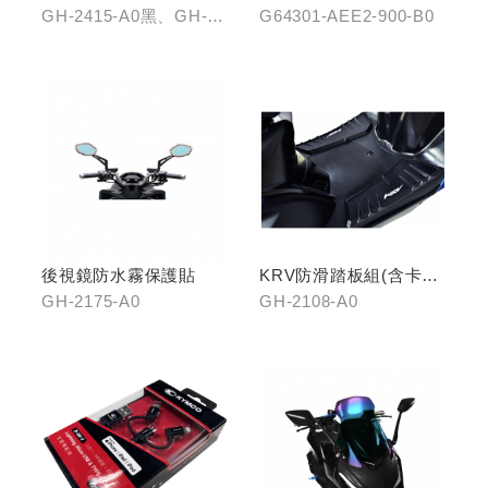
拉桿(黑/銀/鈦)
龍
GH-2415-A0黑、GH-
G64301-AEE2-900-B0
2415-B0銀、GH-2415-
C0鈦
後視鏡防水霧保護貼
KRV防滑踏板組(含卡夢
飾片)
GH-2175-A0
GH-2108-A0