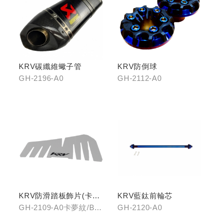
KRV碳纖維蠍子管
KRV防倒球
GH-2196-A0
GH-2112-A0
KRV防滑踏板飾片(卡夢
KRV藍鈦前輪芯
紋/金屬髮絲)
GH-2109-A0卡夢紋/B0
GH-2120-A0
金屬髮絲