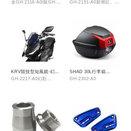
金GH-2116-A0/銀GH-
GH-2191-A0新潮紅、
2116-B0/藍GH-2116-
GH-2191-B0王者金
C0
KRV競技型短風鏡-幻彩
SHAD 30L行李箱
藍/燻黑
(KYMCO專屬款)
GH-2217-A0幻彩
GH-2302-A0
藍/GH-2217-B0燻黑