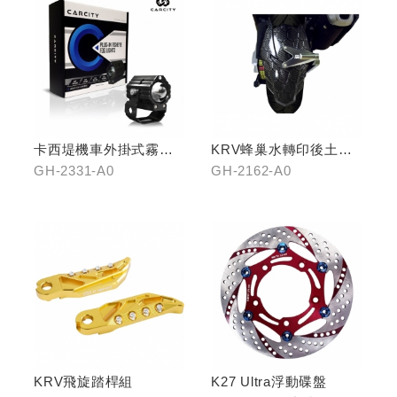
卡西堤機車外掛式霧燈
KRV蜂巢水轉印後土除
組(雙燈)
(鈦灰色)
GH-2331-A0
GH-2162-A0
KRV飛旋踏桿組
K27 Ultra浮動碟盤