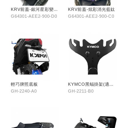
KRV前蓋-銀河星彩變色
KRV前蓋-炫彩消光藍鈦
龍
G64301-AEE2-900-D0
G64301-AEE2-900-C0
輕巧牌照底板
KYMCO黑蝠掛架(適用
原車可收折掛
GH-2240-A0
GH-2211-B0
鉤/G7/Yogurt/RomaGT/
K1)