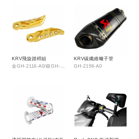
KRV飛旋踏桿組
KRV碳纖維蠍子管
金GH-2116-A0/銀GH-
GH-2196-A0
2116-B0/藍GH-2116-
C0