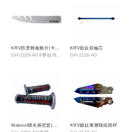
KRV防燙飾板飾片(卡夢
KRV藍鈦前輪芯
紋/金屬髮絲)
GH-2105-A0卡夢紋/B0
GH-2120-A0
金屬髮絲
Malossi聯名握把套(有
KRV鍍鈦漸層飛炫踏桿
開口)/(無開口)