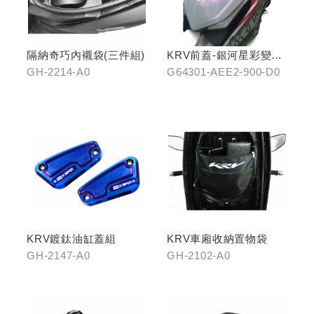
隔納奇巧內襯袋(三件組)
KRV前蓋-銀河星彩變色
龍
GH-2214-A0
G64301-AEE2-900-D0
KRV鍍鈦油缸蓋組
KRV車廂收納置物袋
GH-2147-A0
GH-2102-A0