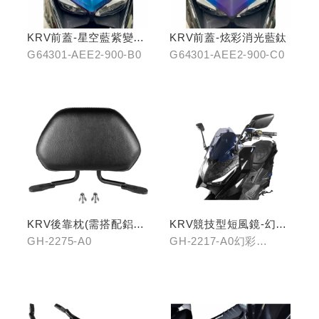
KRV前蓋-星空藍紫變色
KRV前蓋-炫彩消光藍鈦
龍
G64301-AEE2-900-B0
G64301-AEE2-900-C0
KRV後靠枕(需搭配鋁合
KRV競技型短風鏡-幻彩
金扶手)
藍/燻黑
GH-2275-A0
GH-2217-A0幻彩
藍/GH-2217-B0燻黑