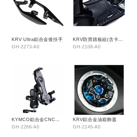
KRV Ultra鋁合金後扶手
KRV防滑踏板組(含卡夢
飾片)
GH-2273-A0
GH-2108-A0
KYMCO鋁合金CNC減
KRV鋁合金油箱飾蓋
震手機架
GH-2266-A0
GH-2145-A0