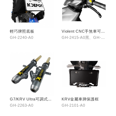
輕巧牌照底板
Violent CNC手煞車可調
拉桿(黑/銀/鈦)
GH-2240-A0
GH-2415-A0黑、GH-
2415-B0銀、GH-2415-
C0鈦
G7/KRV Ultra可調式倒
KRV金屬車牌保護框
立機構前叉組
GH-2263-A0
GH-2101-A0