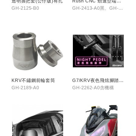
透明握把套(公仔版)有孔
Rush CNC 勁速型端子
藍鏡(黑/銀/鈦)
GH-2125-B0
GH-2413-A0黑、GH-
2413-B0銀、GH-2413-
C0鈦
KRV不鏽鋼前輪套筒
G7/KRV夜色飛炫腳踏
(含機構LHJ8)
GH-2189-A0
GH-2262-A0含機構