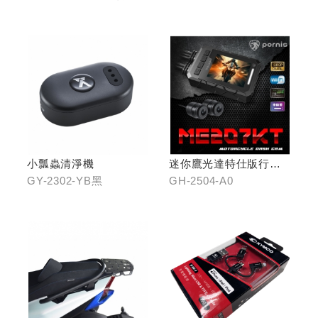
金屬髮絲
小瓢蟲清淨機
迷你鷹光達特仕版行車
記錄器
GY-2302-YB黑
GH-2504-A0