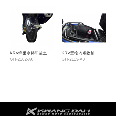
KRV蜂巢水轉印後土除
KRV置物內襯收納
(鈦灰色)
GH-2162-A0
GH-2113-A0