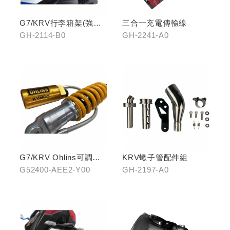
G7/KRV行李箱架(強化)
三合一充電傳輸線
置物版型
GH-2114-B0
GH-2241-A0
G7/KRV Ohlins可調避
KRV蠍子管配件組
震器
G52400-AEE2-Y00
GH-2197-A0