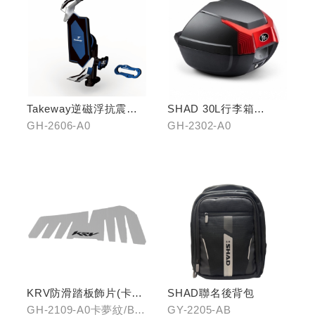
Takeway逆磁浮抗震手
SHAD 30L行李箱
機架
(KYMCO專屬款)
GH-2606-A0
GH-2302-A0
KRV防滑踏板飾片(卡夢
SHAD聯名後背包
紋/金屬髮絲)
GH-2109-A0卡夢紋/B0
GY-2205-AB