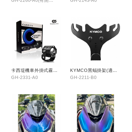
GH-2260-A0(有開
GH-2143-A0
口)/GH-2261-A0(無開
口)
卡西堤機車外掛式霧燈
KYMCO黑蝠掛架(適用
組(雙燈)
原車可收折掛
GH-2331-A0
GH-2211-B0
鉤/G7/Yogurt/RomaGT/
K1)