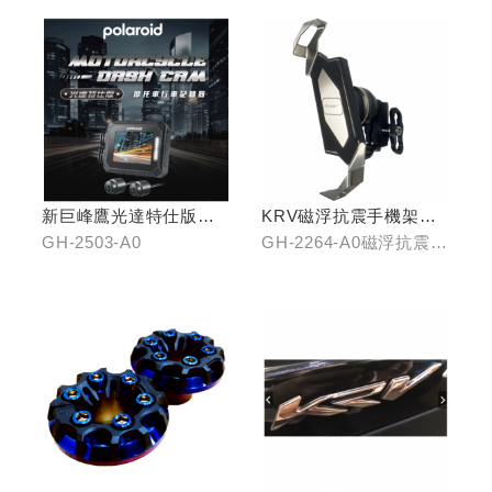
新巨峰鷹光達特仕版行
KRV磁浮抗震手機架組
車紀錄器
(含整合支架)
GH-2503-A0
GH-2264-A0磁浮抗震手
機架/GH-2268-A0冠座
整合支架