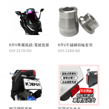
KRV專屬風鏡-電鍍藍紫
KRV不鏽鋼前輪套筒
GH-2170-D0
GH-2189-A0
輕巧牌照底板
可調式反光片