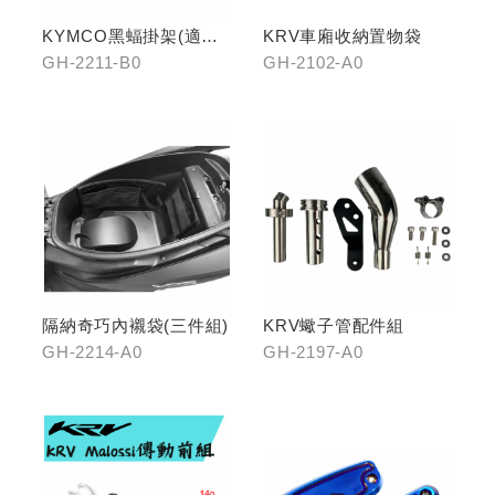
KYMCO黑蝠掛架(適用
KRV車廂收納置物袋
原車可收折掛
GH-2211-B0
GH-2102-A0
鉤/G7/Yogurt/RomaGT/
K1)
隔納奇巧內襯袋(三件組)
KRV蠍子管配件組
GH-2214-A0
GH-2197-A0