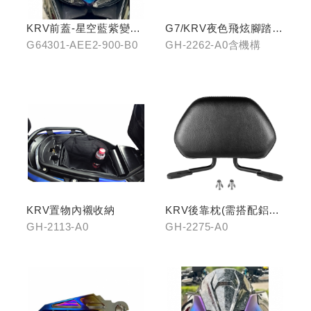
KRV前蓋-星空藍紫變色
G7/KRV夜色飛炫腳踏
龍
(含機構LHJ8)
G64301-AEE2-900-B0
GH-2262-A0含機構
KRV置物內襯收納
KRV後靠枕(需搭配鋁合
金扶手)
GH-2113-A0
GH-2275-A0