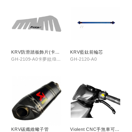
KRV防滑踏板飾片(卡夢
KRV藍鈦前輪芯
紋/金屬髮絲)
GH-2109-A0卡夢紋/B0
GH-2120-A0
金屬髮絲
KRV碳纖維蠍子管
Violent CNC手煞車可調