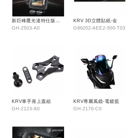
新巨峰鷹光達特仕版行
KRV 3D立體貼紙-金
車紀錄器
GH-2503-A0
G86202-AEE2-900-T03
KRV車手座上蓋組
KRV專屬風鏡-電鍍藍
GH-2123-A0
GH-2170-C0