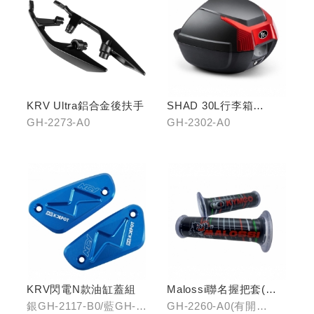
KRV Ultra鋁合金後扶手
SHAD 30L行李箱
(KYMCO專屬款)
GH-2273-A0
GH-2302-A0
KRV閃電N款油缸蓋組
Malossi聯名握把套(有
開口)/(無開口)
銀GH-2117-B0/藍GH-
GH-2260-A0(有開