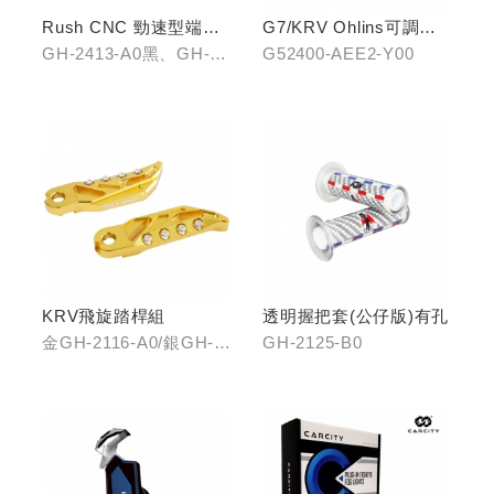
Rush CNC 勁速型端子
G7/KRV Ohlins可調避
藍鏡(黑/銀/鈦)
震器
GH-2413-A0黑、GH-
G52400-AEE2-Y00
2413-B0銀、GH-2413-
C0鈦
KRV飛旋踏桿組
透明握把套(公仔版)有孔
金GH-2116-A0/銀GH-
GH-2125-B0
2116-B0/藍GH-2116-
C0