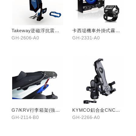
Takeway逆磁浮抗震手
卡西堤機車外掛式霧燈
機架
組(雙燈)
GH-2606-A0
GH-2331-A0
G7/KRV行李箱架(強化)
KYMCO鋁合金CNC減
置物版型
震手機架
GH-2114-B0
GH-2266-A0