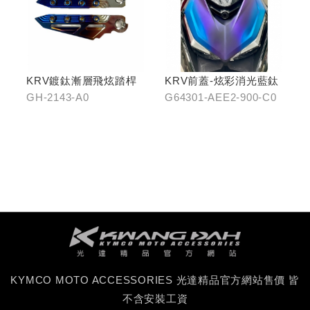
KRV鍍鈦漸層飛炫踏桿
KRV前蓋-炫彩消光藍鈦
GH-2143-A0
G64301-AEE2-900-C0
KYMCO MOTO ACCESSORIES 光達精品官方網站售價 皆
不含安裝工資