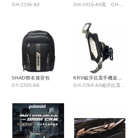
拉桿(黑/銀/鈦)
GH-2196-A0
GH-2415-A0黑、GH-
2415-B0銀、GH-2415-
C0鈦
SHAD聯名後背包
KRV磁浮抗震手機架組
(含整合支架)
GY-2205-AB
GH-2264-A0磁浮抗震手
機架/GH-2268-A0冠座
整合支架