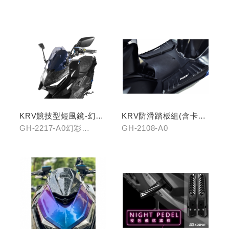
2117-C0
口)/GH-2261-A0(無開
口)
KRV競技型短風鏡-幻彩
KRV防滑踏板組(含卡夢
藍/燻黑
飾片)
GH-2217-A0幻彩
GH-2108-A0
藍/GH-2217-B0燻黑