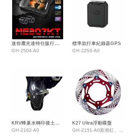
迷你鷹光達特仕版行車
標準款行車紀錄器GPS
記錄器
GH-2504-A0
GH-2255-A0
KRV蜂巢水轉印後土除
K27 Ultra浮動碟盤
(鈦灰色)
GH-2162-A0
GH-2191-A0新潮紅、