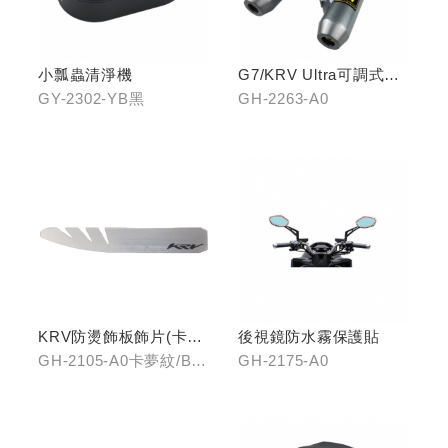
小瓢蟲清淨機
G7/KRV Ultra可調式倒
立機構前叉組
GY-2302-YB黑
GH-2263-A0
KRV防燙飾板飾片(卡夢
後視鏡防水霧保護貼
紋/金屬髮絲)
GH-2105-A0卡夢紋/B0
GH-2175-A0
金屬髮絲