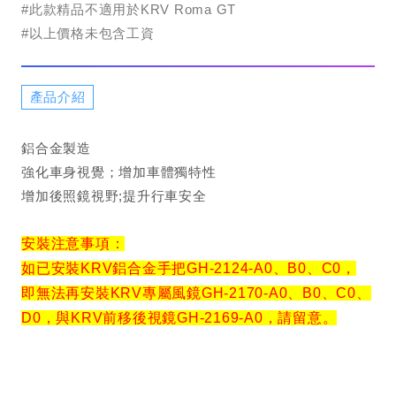
#此款精品不適用於KRV Roma GT
#以上價格未包含工資
產品介紹
鋁合金製造
強化車身視覺；增加車體獨特性
增加後照鏡視野;提升行車安全
安裝注意事項：
如已安裝KRV鋁合金手把GH-2124-A0、B0、C0，
即無法再安裝KRV專屬風鏡GH-2170-A0、B0、C0、
D0，與KRV前移後視鏡GH-2169-A0，請留意。