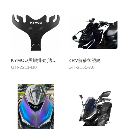
KYMCO黑蝠掛架(適用
KRV前移後視鏡
原車可收折掛
GH-2211-B0
GH-2169-A0
鉤/G7/Yogurt/RomaGT/
K1)