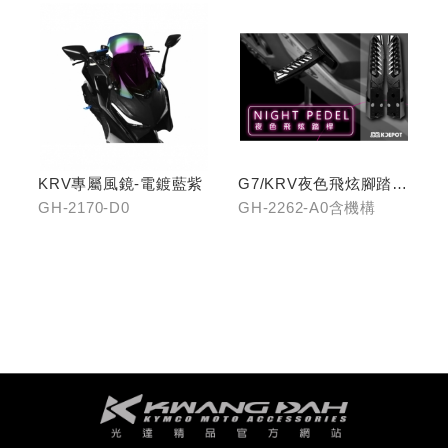
KRV專屬風鏡-電鍍藍紫
G7/KRV夜色飛炫腳踏
(含機構LHJ8)
GH-2170-D0
GH-2262-A0含機構