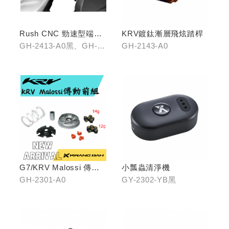
Rush CNC 勁速型端子
KRV鍍鈦漸層飛炫踏桿
藍鏡(黑/銀/鈦)
GH-2413-A0黑、GH-
GH-2143-A0
2413-B0銀、GH-2413-
C0鈦
G7/KRV Malossi 傳動
小瓢蟲清淨機
前組
GH-2301-A0
GY-2302-YB黑