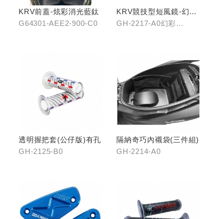
KRV前蓋-炫彩消光藍鈦
KRV競技型短風鏡-幻彩
藍/燻黑
G64301-AEE2-900-C0
GH-2217-A0幻彩
藍/GH-2217-B0燻黑
透明握把套(公仔版)有孔
隔納奇巧內襯袋(三件組)
GH-2125-B0
GH-2214-A0