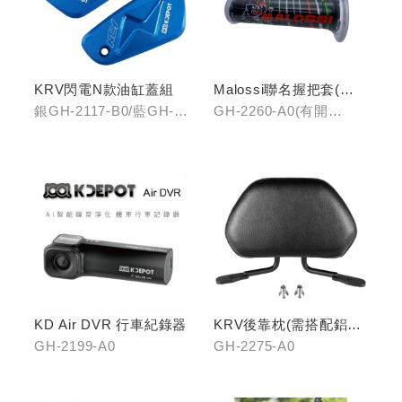
KRV閃電N款油缸蓋組
Malossi聯名握把套(有
開口)/(無開口)
銀GH-2117-B0/藍GH-
GH-2260-A0(有開
2117-C0
口)/GH-2261-A0(無開
口)
KD Air DVR 行車紀錄器
KRV後靠枕(需搭配鋁合
金扶手)
GH-2199-A0
GH-2275-A0