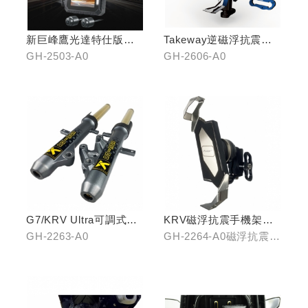
新巨峰鷹光達特仕版行
Takeway逆磁浮抗震手
車紀錄器
機架
GH-2503-A0
GH-2606-A0
G7/KRV Ultra可調式倒
KRV磁浮抗震手機架組
立機構前叉組
(含整合支架)
GH-2263-A0
GH-2264-A0磁浮抗震手
機架/GH-2268-A0冠座
整合支架