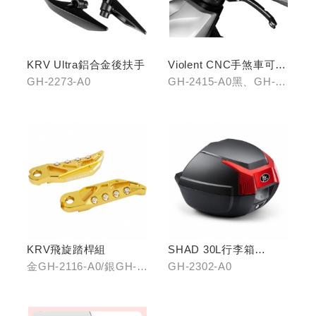
KRV Ultra鋁合金後扶手
Violent CNC手煞車可調
拉桿(黑/銀/鈦)
GH-2273-A0
GH-2415-A0黑、GH-
2415-B0銀、GH-2415-
C0鈦
KRV飛旋踏桿組
SHAD 30L行李箱
(KYMCO專屬款)
金GH-2116-A0/銀GH-
GH-2302-A0
2116-B0/藍GH-2116-
C0