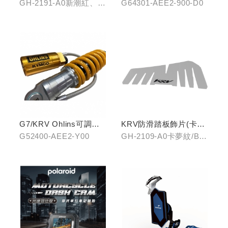
龍
GH-2191-A0新潮紅、
G64301-AEE2-900-D0
GH-2191-B0王者金
G7/KRV Ohlins可調避
KRV防滑踏板飾片(卡夢
震器
紋/金屬髮絲)
G52400-AEE2-Y00
GH-2109-A0卡夢紋/B0
金屬髮絲