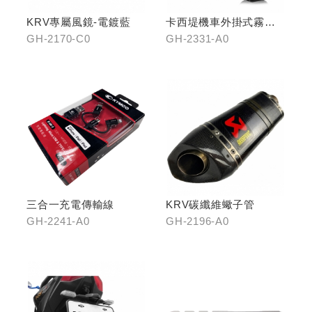
KRV專屬風鏡-電鍍藍
卡西堤機車外掛式霧燈
組(雙燈)
GH-2170-C0
GH-2331-A0
三合一充電傳輸線
KRV碳纖維蠍子管
GH-2241-A0
GH-2196-A0