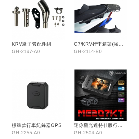
KRV蠍子管配件組
G7/KRV行李箱架(強化)
置物版型
GH-2197-A0
GH-2114-B0
標準款行車紀錄器GPS
迷你鷹光達特仕版行車
記錄器
GH-2255-A0
GH-2504-A0