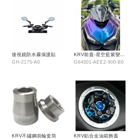
後視鏡防水霧保護貼
KRV前蓋-星空藍紫變色
龍
GH-2175-A0
G64301-AEE2-900-B0
KRV不鏽鋼前輪套筒
KRV鋁合金油箱飾蓋