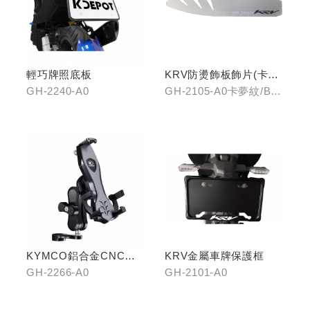
輕巧牌照底板
KRV防燙飾板飾片(卡夢
紋/金屬髮絲)
GH-2240-A0
GH-2105-A0卡夢紋/B0
金屬髮絲
KYMCO鋁合金CNC減
KRV金屬車牌保護框
震手機架
GH-2266-A0
GH-2101-A0