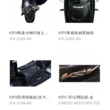
KRV蜂巢水轉印後土除
KRV車廂收納置物袋
(鈦灰色)
GH-2162-A0
GH-2102-A0
KRV防滑踏板組(含卡夢
KRV 3D立體貼紙-金
飾片)
GH-2108-A0
G86202-AEE2-900-T03