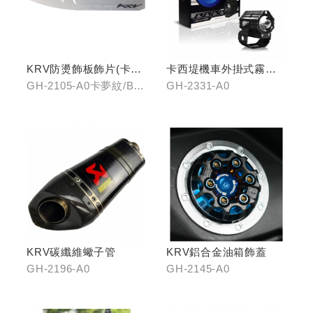
KRV防燙飾板飾片(卡夢
卡西堤機車外掛式霧燈
紋/金屬髮絲)
組(雙燈)
GH-2105-A0卡夢紋/B0
GH-2331-A0
金屬髮絲
KRV碳纖維蠍子管
KRV鋁合金油箱飾蓋
GH-2196-A0
GH-2145-A0