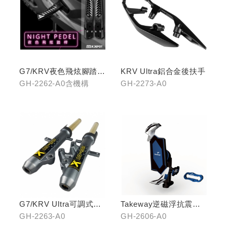
G7/KRV夜色飛炫腳踏
KRV Ultra鋁合金後扶手
(含機構LHJ8)
GH-2262-A0含機構
GH-2273-A0
G7/KRV Ultra可調式倒
Takeway逆磁浮抗震手
立機構前叉組
機架
GH-2263-A0
GH-2606-A0