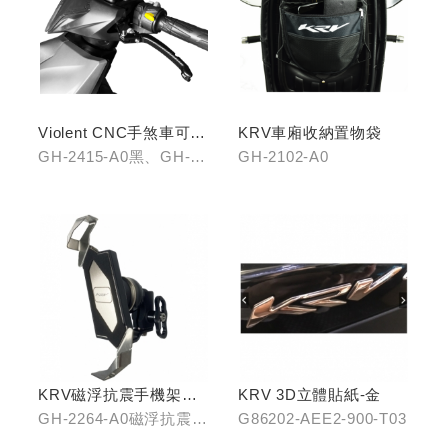
Violent CNC手煞車可調
KRV車廂收納置物袋
拉桿(黑/銀/鈦)
GH-2415-A0黑、GH-
GH-2102-A0
2415-B0銀、GH-2415-
C0鈦
KRV磁浮抗震手機架組
KRV 3D立體貼紙-金
(含整合支架)
GH-2264-A0磁浮抗震手
G86202-AEE2-900-T03
機架/GH-2268-A0冠座