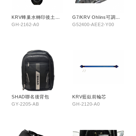
KRV蜂巢水轉印後土除
G7/KRV Ohlins可調避
(鈦灰色)
震器
GH-2162-A0
G52400-AEE2-Y00
SHAD聯名後背包
KRV藍鈦前輪芯
GY-2205-AB
GH-2120-A0