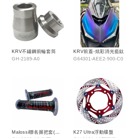
KRV不鏽鋼前輪套筒
KRV前蓋-炫彩消光藍鈦
GH-2189-A0
G64301-AEE2-900-C0
Malossi聯名握把套(有
K27 Ultra浮動碟盤