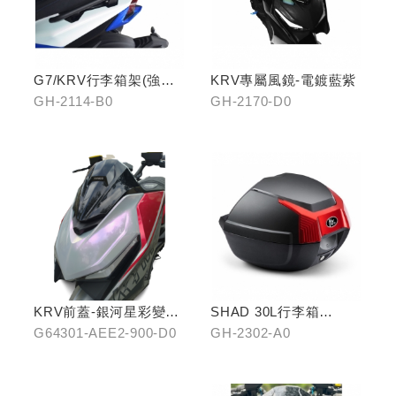
G7/KRV行李箱架(強化)
KRV專屬風鏡-電鍍藍紫
置物版型
GH-2114-B0
GH-2170-D0
KRV前蓋-銀河星彩變色
SHAD 30L行李箱
龍
(KYMCO專屬款)
G64301-AEE2-900-D0
GH-2302-A0