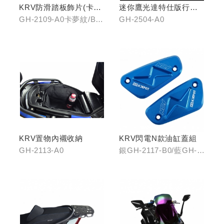
KRV防滑踏板飾片(卡夢
迷你鷹光達特仕版行車
紋/金屬髮絲)
記錄器
GH-2109-A0卡夢紋/B0
GH-2504-A0
金屬髮絲
KRV置物內襯收納
KRV閃電N款油缸蓋組
GH-2113-A0
銀GH-2117-B0/藍GH-
2117-C0