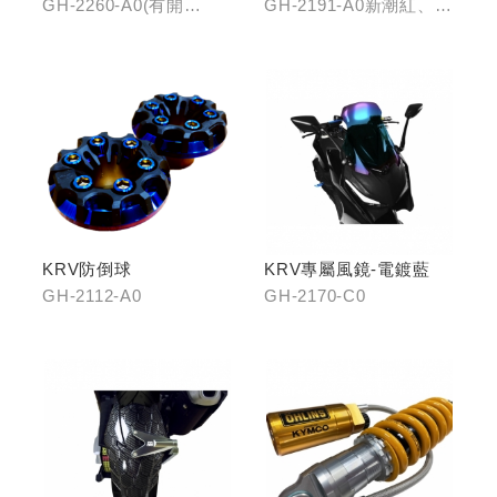
開口)/(無開口)
GH-2260-A0(有開
GH-2191-A0新潮紅、
口)/GH-2261-A0(無開
GH-2191-B0王者金
口)
KRV防倒球
KRV專屬風鏡-電鍍藍
GH-2112-A0
GH-2170-C0