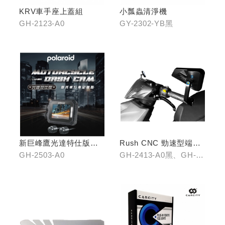
KRV車手座上蓋組
小瓢蟲清淨機
GH-2123-A0
GY-2302-YB黑
新巨峰鷹光達特仕版行
Rush CNC 勁速型端子
車紀錄器
藍鏡(黑/銀/鈦)
GH-2503-A0
GH-2413-A0黑、GH-
2413-B0銀、GH-2413-
C0鈦