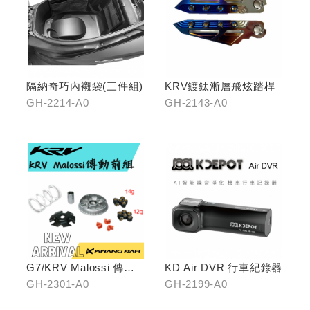
隔納奇巧內襯袋(三件組)
KRV鍍鈦漸層飛炫踏桿
GH-2214-A0
GH-2143-A0
G7/KRV Malossi 傳動
KD Air DVR 行車紀錄器
前組
GH-2301-A0
GH-2199-A0