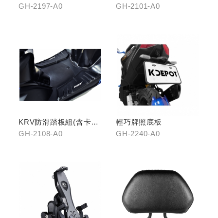
GH-2197-A0
GH-2101-A0
KRV防滑踏板組(含卡夢
輕巧牌照底板
飾片)
GH-2108-A0
GH-2240-A0