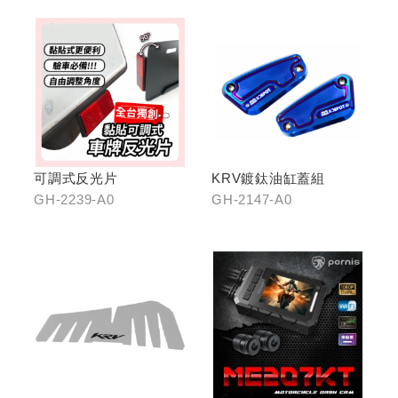
可調式反光片
KRV鍍鈦油缸蓋組
GH-2239-A0
GH-2147-A0