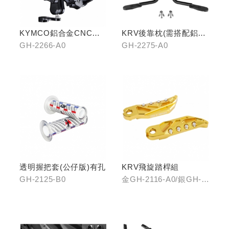
KYMCO鋁合金CNC減
KRV後靠枕(需搭配鋁合
震手機架
金扶手)
GH-2266-A0
GH-2275-A0
透明握把套(公仔版)有孔
KRV飛旋踏桿組
GH-2125-B0
金GH-2116-A0/銀GH-
2116-B0/藍GH-2116-
C0