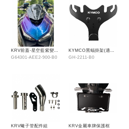
KRV前蓋-星空藍紫變色
KYMCO黑蝠掛架(適用
龍
原車可收折掛
G64301-AEE2-900-B0
GH-2211-B0
鉤/G7/Yogurt/RomaGT/
K1)
KRV蠍子管配件組
KRV金屬車牌保護框