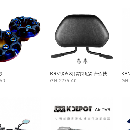
球
KRV後靠枕(需搭配鋁合金扶
KR
手)
-A0
GH-2275-A0
GH-