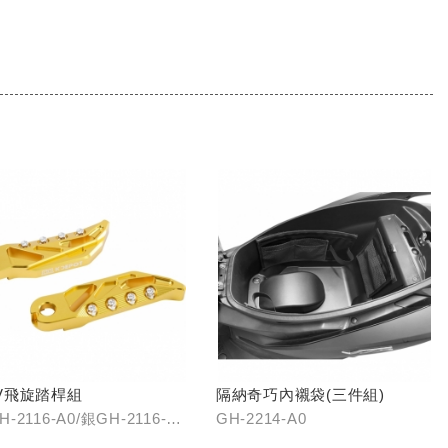
V飛旋踏桿組
隔納奇巧內襯袋(三件組)
-2116-A0/銀GH-2116-
GH-2214-A0
藍GH-2116-C0