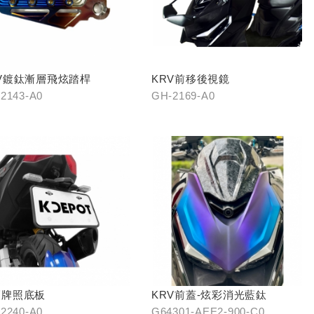
V鍍鈦漸層飛炫踏桿
KRV前移後視鏡
2143-A0
GH-2169-A0
巧牌照底板
KRV前蓋-炫彩消光藍鈦
2240-A0
G64301-AEE2-900-C0