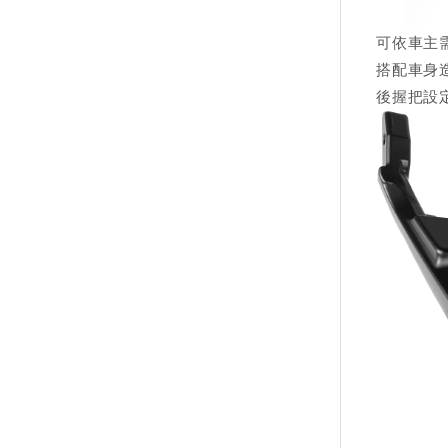
可依車主
搭配車身
​後握把設