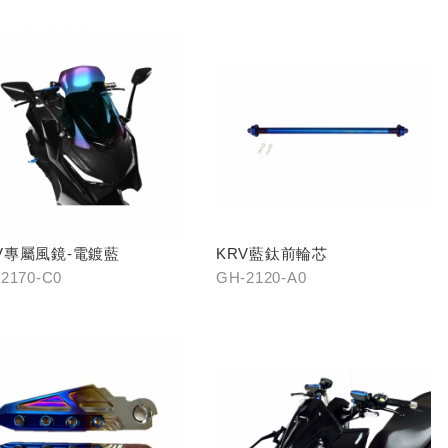
V專屬風鏡-電鍍藍
KRV藍鈦前輪芯
2170-C0
GH-2120-A0