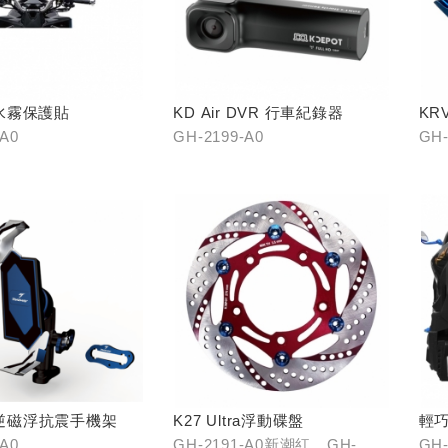
水霧保護貼
KD Air DVR 行車紀錄器
KR
-A0
GH-2199-A0
GH-
ay逆磁浮抗震手機架
K27 Ultra浮動碟盤
輕
-A0
GH-2191-A0新潮紅、GH-
GH-