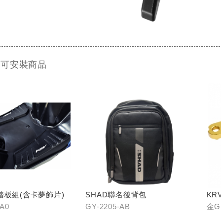
 可安裝商品
踏板組(含卡夢飾片)
SHAD聯名後背包
KR
-A0
GY-2205-AB
金GH
B0/