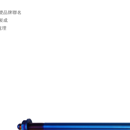
Y雙品牌聯名
製成
處理