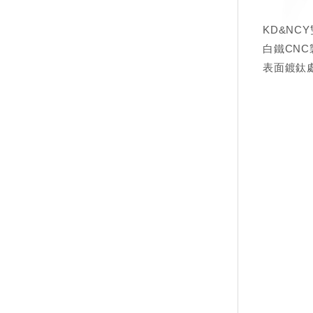
KD&NC
白鐵CNC
表面鍍鈦