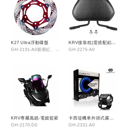
K27 Ultra浮動碟盤
KRV後靠枕(需搭配鋁合
金扶手)
GH-2191-A0新潮紅、
GH-2275-A0
GH-2191-B0王者金
KRV專屬風鏡-電鍍藍紫
卡西堤機車外掛式霧燈
組(雙燈)
GH-2170-D0
GH-2331-A0