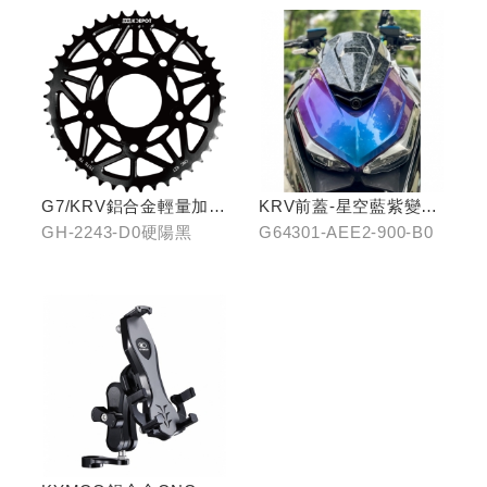
G7/KRV鋁合金輕量加大
KRV前蓋-星空藍紫變色
齒盤42T-硬陽黑
龍
GH-2243-D0硬陽黑
G64301-AEE2-900-B0