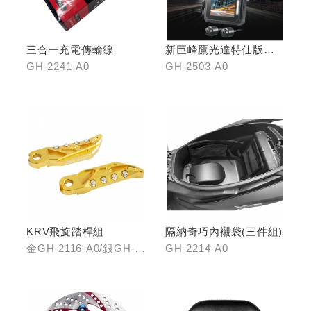
三合一充電傳輸線
新巨峰鷹光達特仕版行
車紀錄器
GH-2241-A0
GH-2503-A0
KRV飛旋踏桿組
隔納奇巧內襯袋(三件組)
金GH-2116-A0/銀GH-
GH-2214-A0
2116-B0/藍GH-2116-
C0