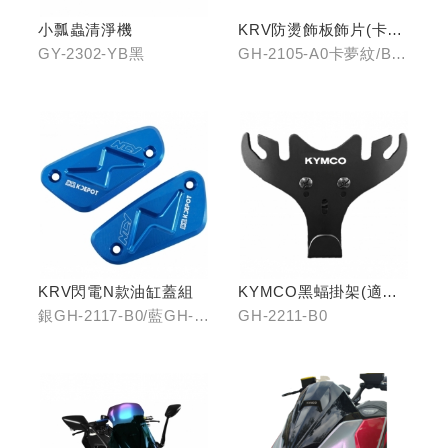
小瓢蟲清淨機
KRV防燙飾板飾片(卡夢
紋/金屬髮絲)
GY-2302-YB黑
GH-2105-A0卡夢紋/B0
金屬髮絲
KRV閃電N款油缸蓋組
KYMCO黑蝠掛架(適用
原車可收折掛
銀GH-2117-B0/藍GH-
GH-2211-B0
鉤/G7/Yogurt/RomaGT/
2117-C0
K1)