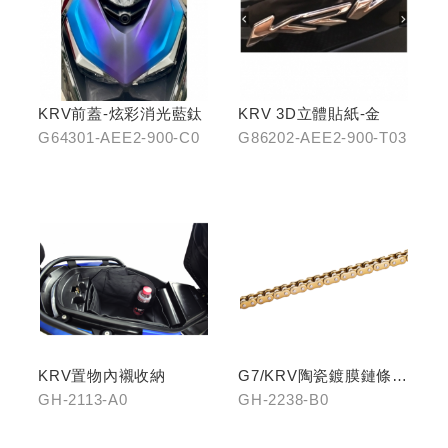
KRV前蓋-炫彩消光藍鈦
KRV 3D立體貼紙-金
G64301-AEE2-900-C0
G86202-AEE2-900-T03
KRV置物內襯收納
G7/KRV陶瓷鍍膜鏈條-
黃金
GH-2113-A0
GH-2238-B0