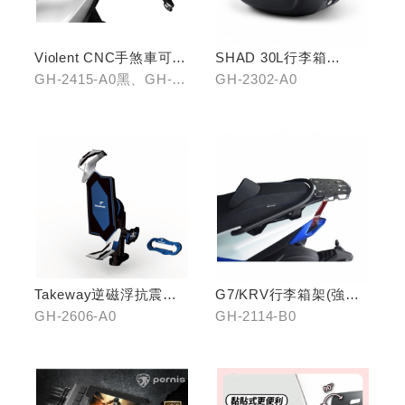
Violent CNC手煞車可調
SHAD 30L行李箱
拉桿(黑/銀/鈦)
(KYMCO專屬款)
GH-2415-A0黑、GH-
GH-2302-A0
2415-B0銀、GH-2415-
C0鈦
Takeway逆磁浮抗震手
G7/KRV行李箱架(強化)
機架
置物版型
GH-2606-A0
GH-2114-B0