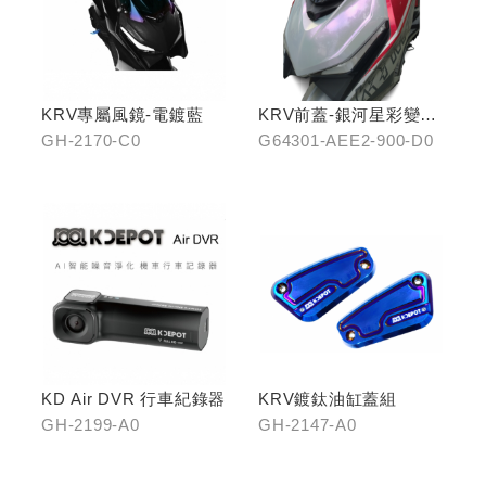
KRV專屬風鏡-電鍍藍
KRV前蓋-銀河星彩變色
龍
GH-2170-C0
G64301-AEE2-900-D0
KD Air DVR 行車紀錄器
KRV鍍鈦油缸蓋組
GH-2199-A0
GH-2147-A0