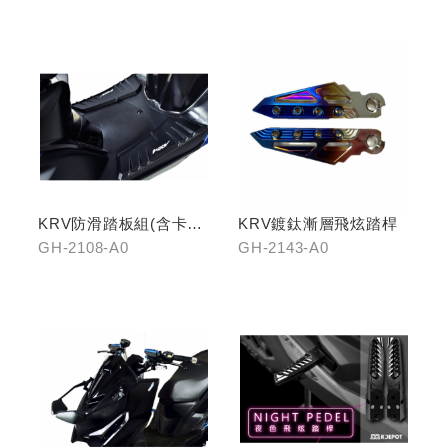
KRV防滑踏板組(含卡夢
KRV鍍鈦漸層飛炫踏桿
飾片)
GH-2108-A0
GH-2143-A0