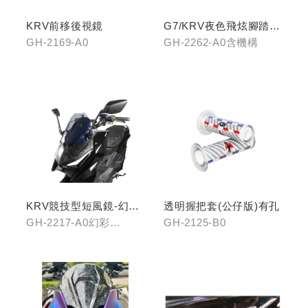
KRV前移後視鏡
G7/KRV夜色飛炫腳踏
(含機構LHJ8)
GH-2169-A0
GH-2262-A0含機構
KRV競技型短風鏡-幻彩
透明握把套(公仔版)有孔
藍/燻黑
GH-2217-A0幻彩
GH-2125-B0
藍/GH-2217-B0燻黑