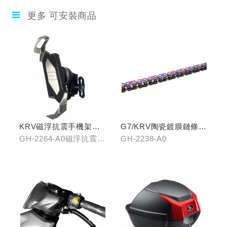
更多 可安裝商品
KRV磁浮抗震手機架組
G7/KRV陶瓷鍍膜鏈條-
(含整合支架)
炫彩
GH-2264-A0磁浮抗震手
GH-2238-A0
機架/GH-2268-A0冠座
整合支架