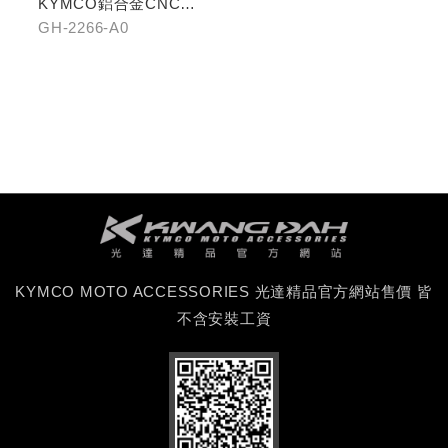
KYMCO鋁合金CNC減
震手機架
GH-2266-A0
KYMCO MOTO ACCESSORIES 光達精品官方網站售價 皆
不含安裝工資