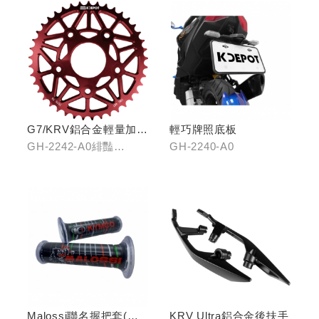
G7/KRV鋁合金輕量加大
輕巧牌照底板
齒盤40T
GH-2242-A0緋豔
GH-2240-A0
紅/GH-2242-B0靛海
藍/GH-2242-C0輝煌金
Malossi聯名握把套(有
KRV Ultra鋁合金後扶手