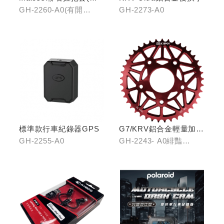
開口)/(無開口)
GH-2260-A0(有開
GH-2273-A0
口)/GH-2261-A0(無開
口)
標準款行車紀錄器GPS
G7/KRV鋁合金輕量加大
齒盤42T
GH-2255-A0
GH-2243- A0緋豔
紅/GH-2243-B0靛海
藍/GH-2243-C0輝煌金