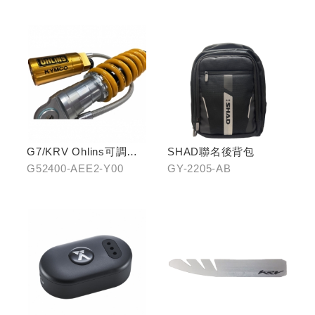
C0鈦
G7/KRV Ohlins可調避
SHAD聯名後背包
震器
G52400-AEE2-Y00
GY-2205-AB