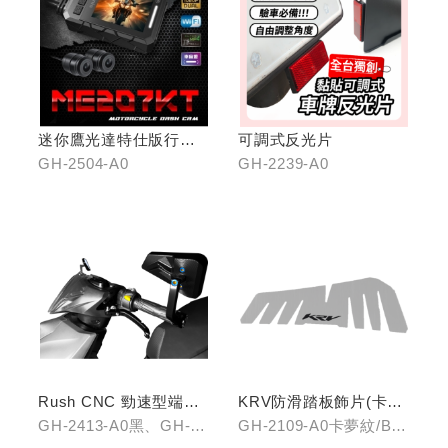
迷你鷹光達特仕版行車
可調式反光片
記錄器
GH-2504-A0
GH-2239-A0
Rush CNC 勁速型端子
KRV防滑踏板飾片(卡夢
藍鏡(黑/銀/鈦)
紋/金屬髮絲)
GH-2413-A0黑、GH-
GH-2109-A0卡夢紋/B0
2413-B0銀、GH-2413-
金屬髮絲