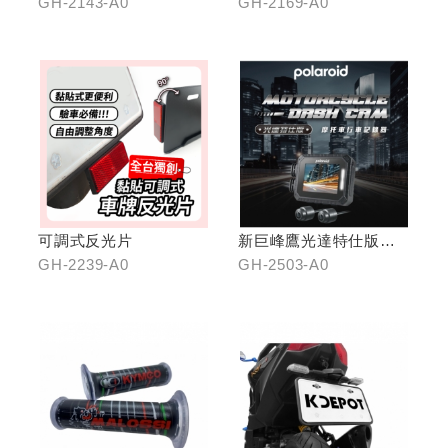
GH-2143-A0
GH-2169-A0
可調式反光片
新巨峰鷹光達特仕版行
車紀錄器
GH-2239-A0
GH-2503-A0