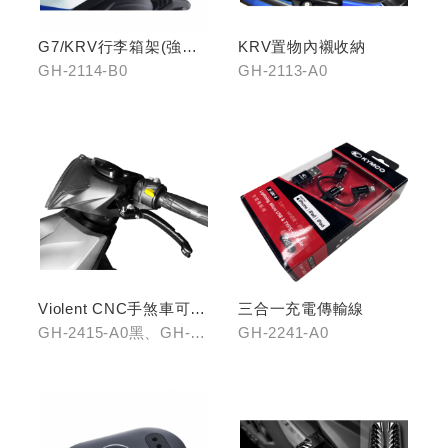
G7/KRV行李箱架(強化)
KRV置物內襯收納
置物版型
GH-2114-B0
GH-2113-A0
Violent CNC手煞車可調
三合一充電傳輸線
拉桿(黑/銀/鈦)
GH-2415-A0黑、GH-
GH-2241-A0
2415-B0銀、GH-2415-
C0鈦