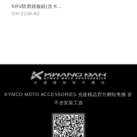
KRV防滑踏板組(含卡夢
飾片)
GH-2108-A0
KYMCO MOTO ACCESSORIES 光達精品官方網站售價 皆
不含安裝工資