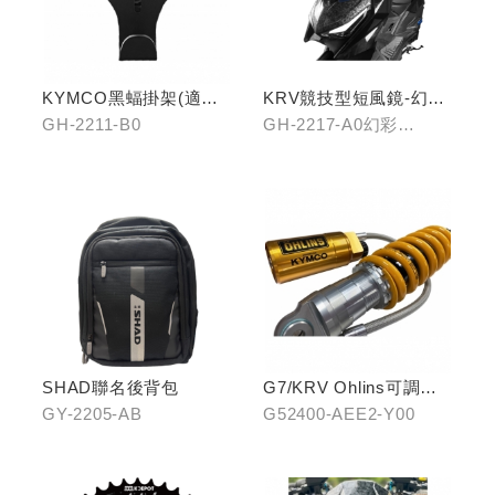
KYMCO黑蝠掛架(適用
KRV競技型短風鏡-幻彩
原車可收折掛
藍/燻黑
GH-2211-B0
GH-2217-A0幻彩
鉤/G7/Yogurt/RomaGT/
藍/GH-2217-B0燻黑
K1)
SHAD聯名後背包
G7/KRV Ohlins可調避
震器
GY-2205-AB
G52400-AEE2-Y00