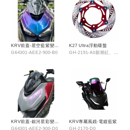
KRV前蓋-星空藍紫變色
K27 Ultra浮動碟盤
龍
G64301-AEE2-900-B0
GH-2191-A0新潮紅、
GH-2191-B0王者金
KRV前蓋-銀河星彩變色
KRV專屬風鏡-電鍍藍紫
龍
G64301-AEE2-900-D0
GH-2170-D0