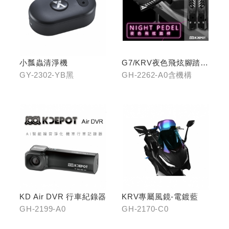
小瓢蟲清淨機
G7/KRV夜色飛炫腳踏
(含機構LHJ8)
GY-2302-YB黑
GH-2262-A0含機構
KD Air DVR 行車紀錄器
KRV專屬風鏡-電鍍藍
GH-2199-A0
GH-2170-C0