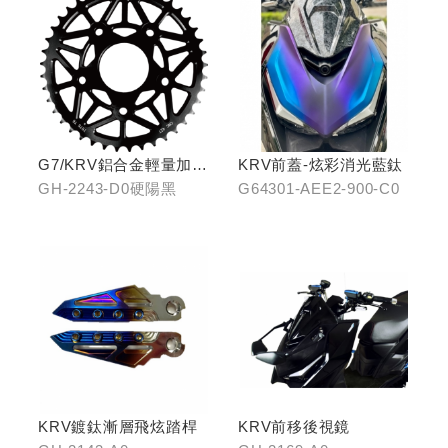
G7/KRV鋁合金輕量加大
KRV前蓋-炫彩消光藍鈦
齒盤42T-硬陽黑
GH-2243-D0硬陽黑
G64301-AEE2-900-C0
KRV鍍鈦漸層飛炫踏桿
KRV前移後視鏡