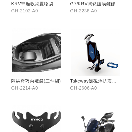
KRV車廂收納置物袋
G7/KRV陶瓷鍍膜鏈條-
炫彩
GH-2102-A0
GH-2238-A0
隔納奇巧內襯袋(三件組)
Takeway逆磁浮抗震手
機架
GH-2214-A0
GH-2606-A0