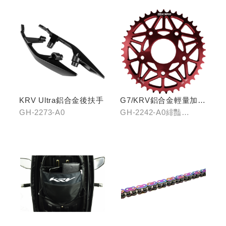
KRV Ultra鋁合金後扶手
G7/KRV鋁合金輕量加大
齒盤40T
GH-2273-A0
GH-2242-A0緋豔
紅/GH-2242-B0靛海
藍/GH-2242-C0輝煌金