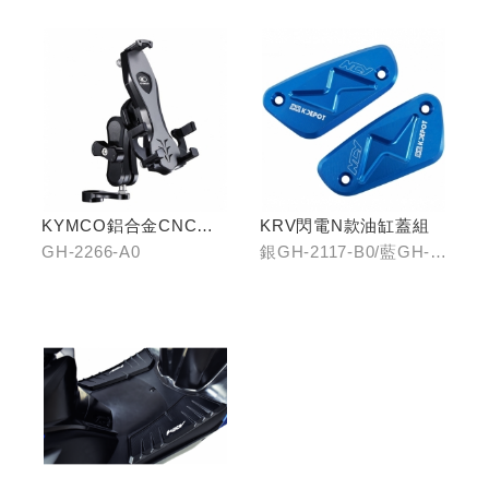
C0
KYMCO鋁合金CNC減
KRV閃電N款油缸蓋組
震手機架
GH-2266-A0
銀GH-2117-B0/藍GH-
2117-C0