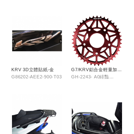
KRV 3D立體貼紙-金
G7/KRV鋁合金輕量加大
齒盤42T
G86202-AEE2-900-T03
GH-2243- A0緋豔
紅/GH-2243-B0靛海
藍/GH-2243-C0輝煌金