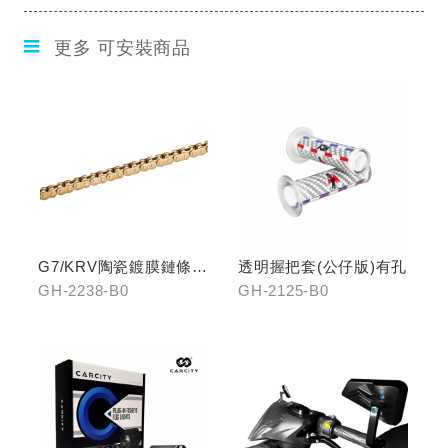
更多 可安裝商品
G7/KRV陶瓷鍍膜鏈條-
透明握把套(公仔版)有孔
黃金
GH-2238-B0
GH-2125-B0