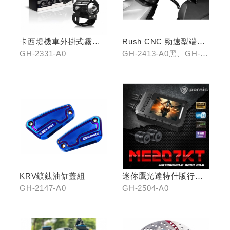
卡西堤機車外掛式霧燈
Rush CNC 勁速型端子
組(雙燈)
藍鏡(黑/銀/鈦)
GH-2331-A0
GH-2413-A0黑、GH-
2413-B0銀、GH-2413-
C0鈦
KRV鍍鈦油缸蓋組
迷你鷹光達特仕版行車
記錄器
GH-2147-A0
GH-2504-A0