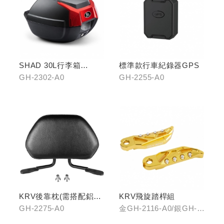
SHAD 30L行李箱
標準款行車紀錄器GPS
(KYMCO專屬款)
GH-2302-A0
GH-2255-A0
KRV後靠枕(需搭配鋁合
KRV飛旋踏桿組
金扶手)
GH-2275-A0
金GH-2116-A0/銀GH-
2116-B0/藍GH-2116-