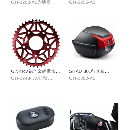
(含機構LHJ8)
GH-2262-A0含機構
GH-2255-A0
G7/KRV鋁合金輕量加大
SHAD 30L行李箱
齒盤42T
(KYMCO專屬款)
GH-2243- A0緋豔
GH-2302-A0
紅/GH-2243-B0靛海
藍/GH-2243-C0輝煌金