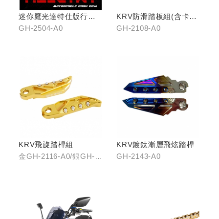
迷你鷹光達特仕版行車
KRV防滑踏板組(含卡夢
記錄器
飾片)
GH-2504-A0
GH-2108-A0
KRV飛旋踏桿組
KRV鍍鈦漸層飛炫踏桿
金GH-2116-A0/銀GH-
GH-2143-A0
2116-B0/藍GH-2116-
C0