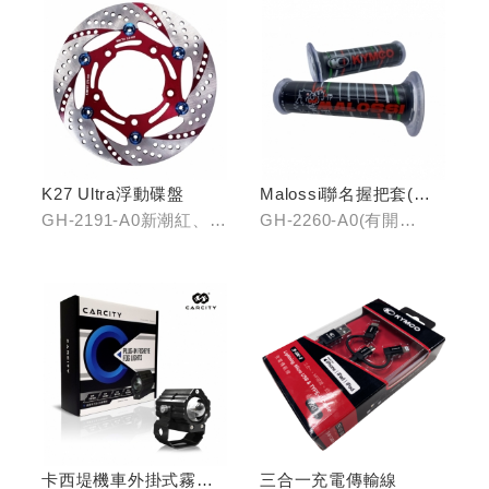
K27 Ultra浮動碟盤
Malossi聯名握把套(有
開口)/(無開口)
GH-2191-A0新潮紅、
GH-2260-A0(有開
GH-2191-B0王者金
口)/GH-2261-A0(無開
口)
卡西堤機車外掛式霧燈
三合一充電傳輸線