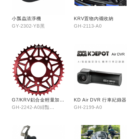
小瓢蟲清淨機
KRV置物內襯收納
GY-2302-YB黑
GH-2113-A0
G7/KRV鋁合金輕量加大
KD Air DVR 行車紀錄器
齒盤40T
GH-2242-A0緋豔
GH-2199-A0
紅/GH-2242-B0靛海
藍/GH-2242-C0輝煌金