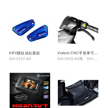
KRV鍍鈦油缸蓋組
Violent CNC手煞車可調
拉桿(黑/銀/鈦)
GH-2147-A0
GH-2415-A0黑、GH-
2415-B0銀、GH-2415-
C0鈦