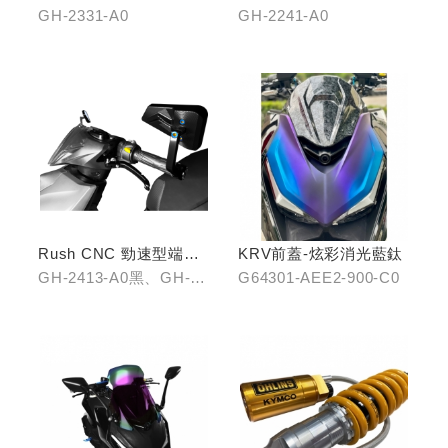
組(雙燈)
GH-2331-A0
GH-2241-A0
Rush CNC 勁速型端子
KRV前蓋-炫彩消光藍鈦
藍鏡(黑/銀/鈦)
GH-2413-A0黑、GH-
G64301-AEE2-900-C0
2413-B0銀、GH-2413-
C0鈦