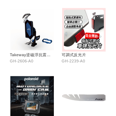
Takeway逆磁浮抗震手
可調式反光片
機架
GH-2606-A0
GH-2239-A0