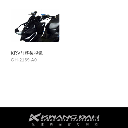
KRV前移後視鏡
GH-2169-A0