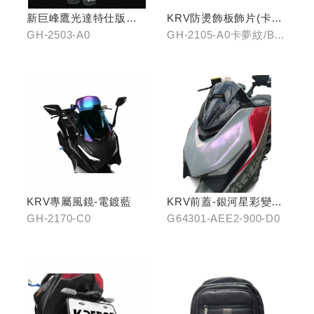
新巨峰鷹光達特仕版行
KRV防燙飾板飾片(卡夢
車紀錄器
紋/金屬髮絲)
GH-2503-A0
GH-2105-A0卡夢紋/B0
金屬髮絲
KRV專屬風鏡-電鍍藍
KRV前蓋-銀河星彩變色
龍
GH-2170-C0
G64301-AEE2-900-D0