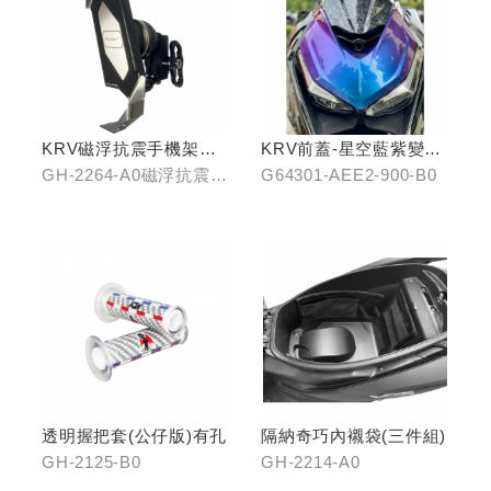
KRV磁浮抗震手機架組
KRV前蓋-星空藍紫變色
(含整合支架)
龍
GH-2264-A0磁浮抗震手
G64301-AEE2-900-B0
機架/GH-2268-A0冠座
整合支架
透明握把套(公仔版)有孔
隔納奇巧內襯袋(三件組)
GH-2125-B0
GH-2214-A0