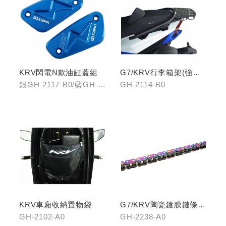
KRV閃電N款油缸蓋組
G7/KRV行李箱架(強化)
置物版型
銀GH-2117-B0/藍GH-
GH-2114-B0
2117-C0
KRV車廂收納置物袋
G7/KRV陶瓷鍍膜鏈條-
炫彩
GH-2102-A0
GH-2238-A0