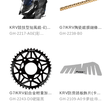
KRV競技型短風鏡-幻彩
G7/KRV陶瓷鍍膜鏈條-
藍/燻黑
黃金
GH-2217-A0幻彩
GH-2238-B0
藍/GH-2217-B0燻黑
G7/KRV鋁合金輕量加大
KRV防滑踏板飾片(卡夢
齒盤42T-硬陽黑
紋/金屬髮絲)
GH-2243-D0硬陽黑
GH-2109-A0卡夢紋/B0
金屬髮絲