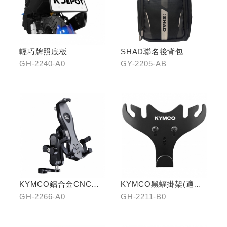
輕巧牌照底板
SHAD聯名後背包
GH-2240-A0
GY-2205-AB
KYMCO鋁合金CNC減
KYMCO黑蝠掛架(適用
震手機架
原車可收折掛
GH-2266-A0
GH-2211-B0
鉤/G7/Yogurt/RomaGT/
K1)