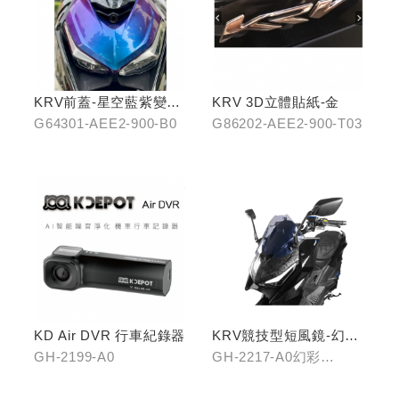
KRV前蓋-星空藍紫變色
KRV 3D立體貼紙-金
龍
G64301-AEE2-900-B0
G86202-AEE2-900-T03
KD Air DVR 行車紀錄器
KRV競技型短風鏡-幻彩
藍/燻黑
GH-2199-A0
GH-2217-A0幻彩
藍/GH-2217-B0燻黑