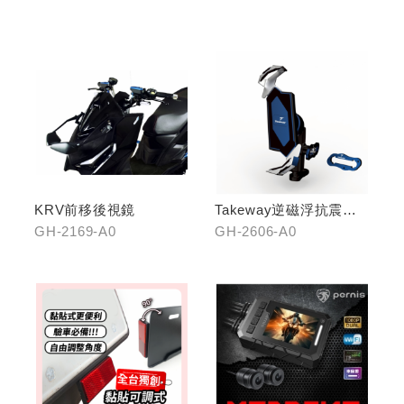
KRV前移後視鏡
Takeway逆磁浮抗震手
機架
GH-2169-A0
GH-2606-A0