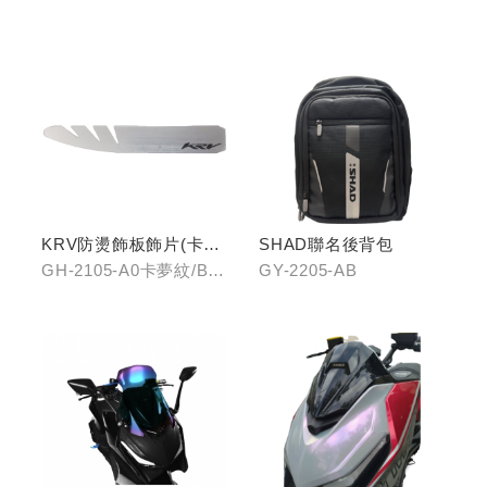
機架/GH-2268-A0冠座
整合支架
KRV防燙飾板飾片(卡夢
SHAD聯名後背包
紋/金屬髮絲)
GH-2105-A0卡夢紋/B0
GY-2205-AB
金屬髮絲