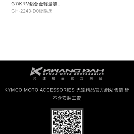
G7/KRV鋁合金輕量加大
齒盤42T-硬陽黑
GH-2243-D0硬陽黑
KYMCO MOTO ACCESSORIES 光達精品官方網站售價 皆
不含安裝工資