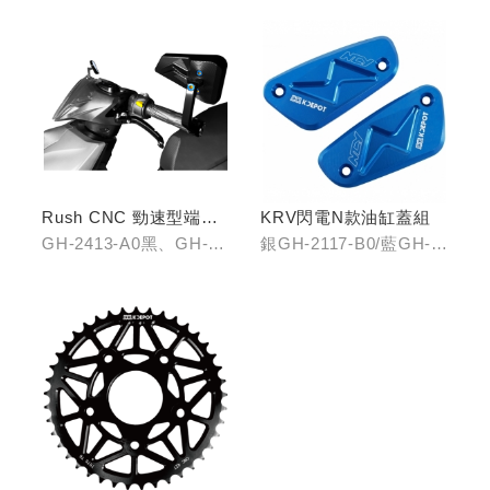
藍/GH-2242-C0輝煌金
Rush CNC 勁速型端子
KRV閃電N款油缸蓋組
藍鏡(黑/銀/鈦)
GH-2413-A0黑、GH-
銀GH-2117-B0/藍GH-
2413-B0銀、GH-2413-
2117-C0
C0鈦