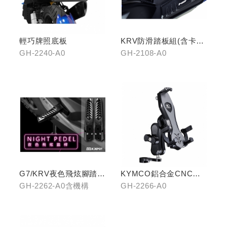
輕巧牌照底板
KRV防滑踏板組(含卡夢
飾片)
GH-2240-A0
GH-2108-A0
G7/KRV夜色飛炫腳踏
KYMCO鋁合金CNC減
(含機構LHJ8)
震手機架
GH-2262-A0含機構
GH-2266-A0