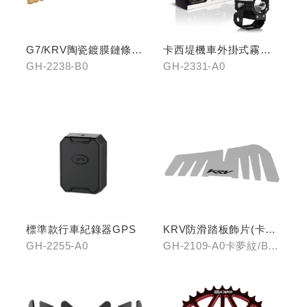
G7/KRV陶瓷鍍膜鏈條-
卡西堤機車外掛式霧燈
黃金
組(雙燈)
GH-2238-B0
GH-2331-A0
標準款行車紀錄器GPS
KRV防滑踏板飾片(卡夢
紋/金屬髮絲)
GH-2255-A0
GH-2109-A0卡夢紋/B0
金屬髮絲