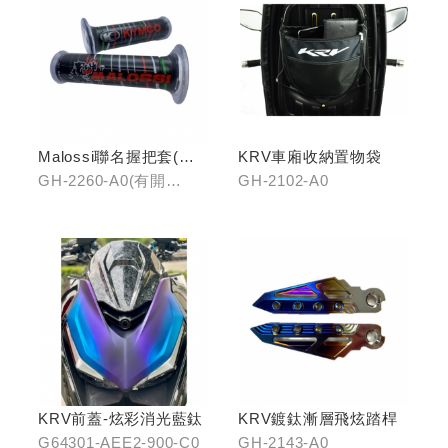
Malossi聯名握把套(有
KRV車廂收納置物袋
開口)/(無開口)
GH-2260-A0(有開
GH-2102-A0
口)/GH-2261-A0(無開
口)
KRV前蓋-炫彩消光藍鈦
KRV鍍鈦漸層飛炫踏桿
G64301-AEE2-900-C0
GH-2143-A0