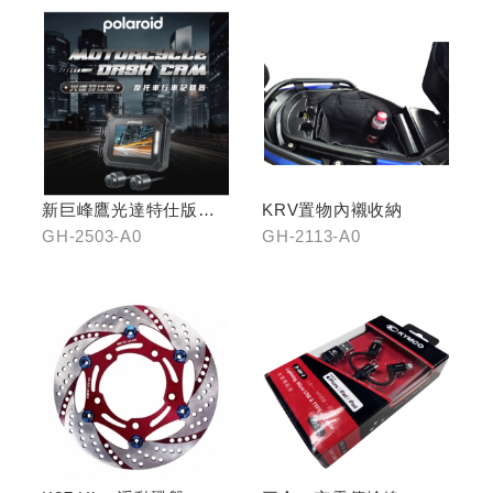
新巨峰鷹光達特仕版行
KRV置物內襯收納
車紀錄器
GH-2503-A0
GH-2113-A0