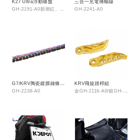
K27 Ultra浮動碟盤
三合一充電傳輸線
GH-2191-A0新潮紅、
GH-2241-A0
GH-2191-B0王者金
G7/KRV陶瓷鍍膜鏈條-
KRV飛旋踏桿組
炫彩
GH-2238-A0
金GH-2116-A0/銀GH-
2116-B0/藍GH-2116-
C0