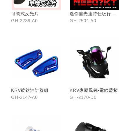
可調式反光片
迷你鷹光達特仕版行車
記錄器
GH-2239-A0
GH-2504-A0
KRV鍍鈦油缸蓋組
KRV專屬風鏡-電鍍藍紫
GH-2147-A0
GH-2170-D0