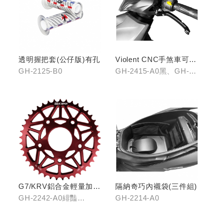
透明握把套(公仔版)有孔
Violent CNC手煞車可調
拉桿(黑/銀/鈦)
GH-2125-B0
GH-2415-A0黑、GH-
2415-B0銀、GH-2415-
C0鈦
G7/KRV鋁合金輕量加大
隔納奇巧內襯袋(三件組)
齒盤40T
GH-2242-A0緋豔
GH-2214-A0
紅/GH-2242-B0靛海