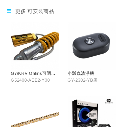
更多 可安裝商品
G7/KRV Ohlins可調避
小瓢蟲清淨機
震器
G52400-AEE2-Y00
GY-2302-YB黑