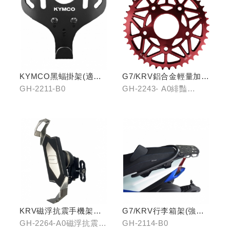
KYMCO黑蝠掛架(適用
G7/KRV鋁合金輕量加大
原車可收折掛
齒盤42T
GH-2211-B0
GH-2243- A0緋豔
鉤/G7/Yogurt/RomaGT/
紅/GH-2243-B0靛海
K1)
藍/GH-2243-C0輝煌金
KRV磁浮抗震手機架組
G7/KRV行李箱架(強化)
(含整合支架)
置物版型
GH-2264-A0磁浮抗震手
GH-2114-B0