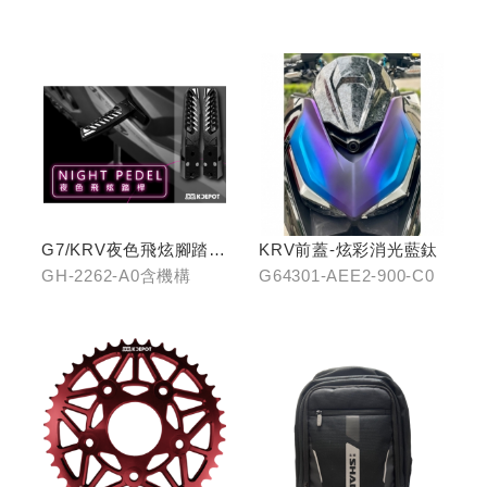
2116-B0/藍GH-2116-
C0
G7/KRV夜色飛炫腳踏
KRV前蓋-炫彩消光藍鈦
(含機構LHJ8)
GH-2262-A0含機構
G64301-AEE2-900-C0