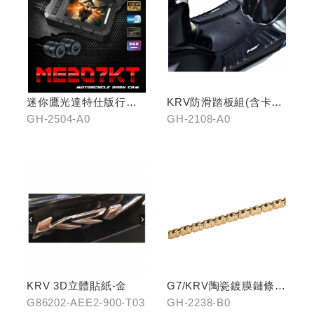
迷你鷹光達特仕版行車
KRV防滑踏板組(含卡夢
記錄器
飾片)
GH-2504-A0
GH-2108-A0
KRV 3D立體貼紙-金
G7/KRV陶瓷鍍膜鏈條-
黃金
G86202-AEE2-900-T03
GH-2238-B0