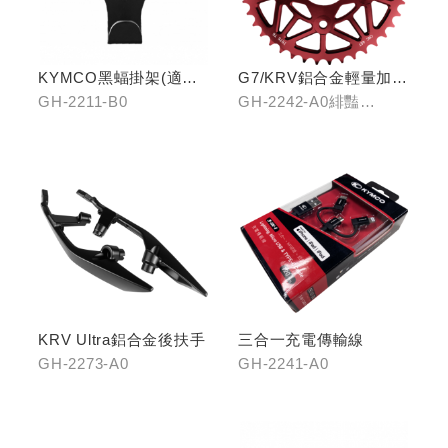
KYMCO黑蝠掛架(適用
G7/KRV鋁合金輕量加大
原車可收折掛
齒盤40T
GH-2211-B0
GH-2242-A0緋豔
鉤/G7/Yogurt/RomaGT/
紅/GH-2242-B0靛海
K1)
藍/GH-2242-C0輝煌金
KRV Ultra鋁合金後扶手
三合一充電傳輸線
GH-2273-A0
GH-2241-A0