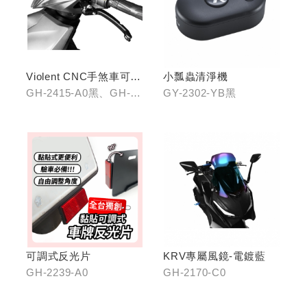
Violent CNC手煞車可調
小瓢蟲清淨機
拉桿(黑/銀/鈦)
GH-2415-A0黑、GH-
GY-2302-YB黑
2415-B0銀、GH-2415-
C0鈦
可調式反光片
KRV專屬風鏡-電鍍藍
GH-2239-A0
GH-2170-C0