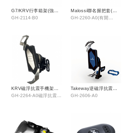
G7/KRV行李箱架(強化)
Malossi聯名握把套(有
置物版型
開口)/(無開口)
GH-2114-B0
GH-2260-A0(有開
口)/GH-2261-A0(無開
口)
KRV磁浮抗震手機架組
Takeway逆磁浮抗震手
(含整合支架)
機架
GH-2264-A0磁浮抗震手
GH-2606-A0
機架/GH-2268-A0冠座
整合支架