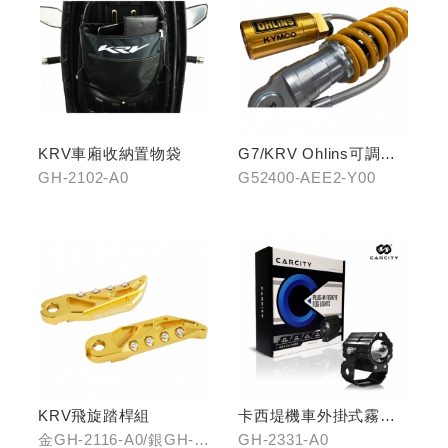
KRV車廂收納置物袋
G7/KRV Ohlins可調避
震器
GH-2102-A0
G52400-AEE2-Y00
KRV飛旋踏桿組
卡西堤機車外掛式霧燈
組(雙燈)
金GH-2116-A0/銀GH-
GH-2331-A0