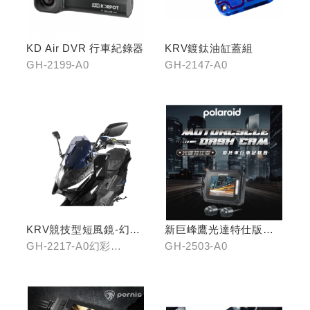
KD Air DVR 行車紀錄器
KRV鍍鈦油缸蓋組
GH-2199-A0
GH-2147-A0
KRV競技型短風鏡-幻彩
新巨峰鷹光達特仕版行
藍/燻黑
車紀錄器
GH-2217-A0幻彩
GH-2503-A0
藍/GH-2217-B0燻黑