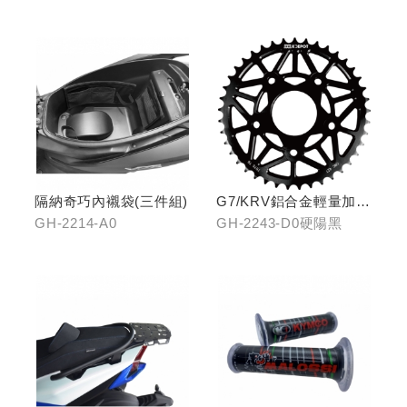
隔納奇巧內襯袋(三件組)
G7/KRV鋁合金輕量加大
齒盤42T-硬陽黑
GH-2214-A0
GH-2243-D0硬陽黑