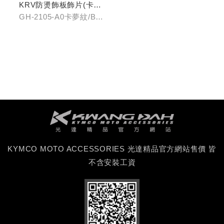
KRV防燙飾板飾片(卡夢
紋/金屬髮絲)
GH-2105-A0卡夢紋/B0
金屬髮絲
KYMCO MOTO ACCESSORIES 光達精品官方網站售價 皆
不含安裝工資