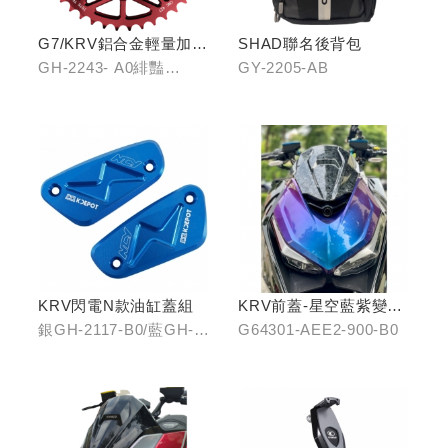
G7/KRV鋁合金輕量加大
SHAD聯名後背包
齒盤42T
GH-2243- A0緋豔
GY-2205-AB
紅/GH-2243-B0靛海
藍/GH-2243-C0輝煌金
KRV閃電N款油缸蓋組
KRV前蓋-星空藍紫變色
龍
銀GH-2117-B0/藍GH-
G64301-AEE2-900-B0
2117-C0