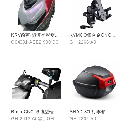
KRV前蓋-銀河星彩變色
KYMCO鋁合金CNC減
龍
震手機架
G64301-AEE2-900-D0
GH-2266-A0
Rush CNC 勁速型端子
SHAD 30L行李箱
藍鏡(黑/銀/鈦)
(KYMCO專屬款)
GH-2413-A0黑、GH-
GH-2302-A0
2413-B0銀、GH-2413-