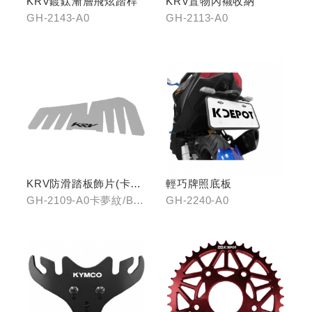
KRV鍍鈦漸層飛炫踏桿
KRV置物內襯收納
GH-2143-A0
GH-2113-A0
KRV防滑踏板飾片(卡夢
輕巧牌照底板
紋/金屬髮絲)
GH-2109-A0卡夢紋/B0
GH-2240-A0
金屬髮絲