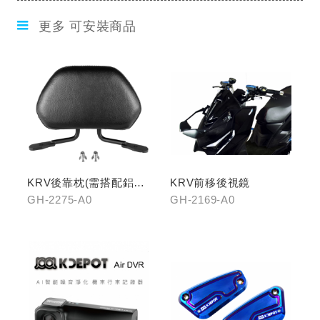
更多 可安裝商品
KRV後靠枕(需搭配鋁合
KRV前移後視鏡
金扶手)
GH-2275-A0
GH-2169-A0