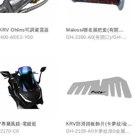
/KRV Ohlins可調避震器
Malossi聯名握把套(有開
口)/(無開口)
400-AEE2-Y00
GH-2260-A0(有開口)/GH-
2261-A0(無開口)
V專屬風鏡-電鍍藍
KRV防滑踏板飾片(卡夢紋/金屬
髮絲)
2170-C0
GH-2109-A0卡夢紋/B0金屬髮