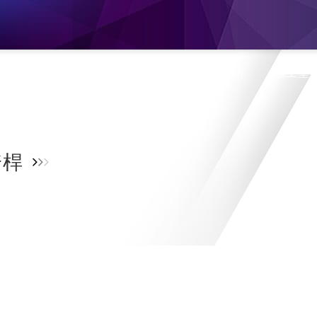
息
產品介紹
旗艦門市
蝦皮購物
線上型
踏桿