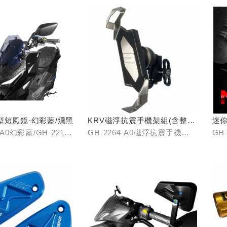
型短風鏡-幻彩藍/燻黑
KRV磁浮抗震手機架組(含整合
迷
支架)
-A0幻彩藍/GH-2217-
GH-2264-A0磁浮抗震手機
GH-
架/GH-2268-A0冠座整合支架