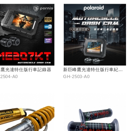
你鷹光達特仕版行車記錄器
新巨峰鷹光達特仕版行車紀錄
器
2504-A0
GH-2503-A0