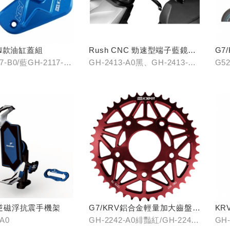
N款油缸蓋組
Rush CNC 勁速型端子藍鏡
G7
(黑/銀/鈦)
7-B0/藍GH-2117-
GH-2413-A0黑、GH-2413-B0
G52
銀、GH-2413-C0鈦
ay逆磁浮抗震手機架
G7/KRV鋁合金輕量加大齒盤
KR
40T
-A0
GH-2242-A0緋豔紅/GH-2242-
GH-