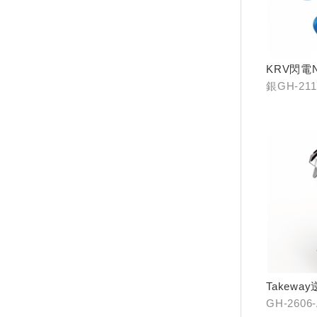
KRV閃電
銀GH-211
C0
Takew
GH-2606