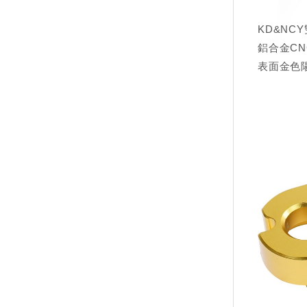
KD&NC
鋁合金CN
表面金色