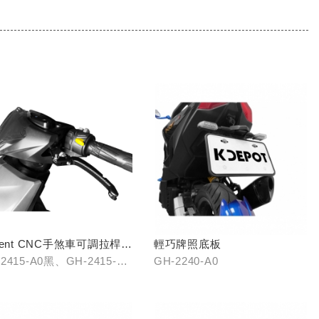
olent CNC手煞車可調拉桿
輕巧牌照底板
銀/鈦)
2415-A0黑、GH-2415-B0
GH-2240-A0
GH-2415-C0鈦