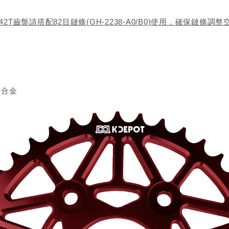
/42T齒盤請搭配82目鏈條(GH-2238-A0/B0)使用，確保鏈條調整
6鋁合金