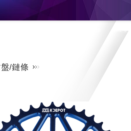
息
產品介紹
旗艦門市
蝦皮購物
線上型
盤/鏈條