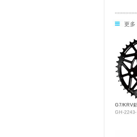
更多
G7/KR
42T-硬陽
GH-224