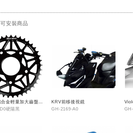
 可安裝商品
V鋁合金輕量加大齒盤
KRV前移後視鏡
Vi
黑
(黑/
3-D0硬陽黑
GH-2169-A0
GH-
銀、