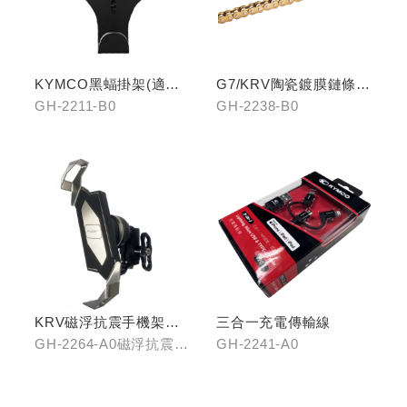
KYMCO黑蝠掛架(適用
G7/KRV陶瓷鍍膜鏈條-
原車可收折掛
黃金
GH-2211-B0
GH-2238-B0
鉤/G7/Yogurt/RomaGT/
K1)
KRV磁浮抗震手機架組
三合一充電傳輸線
(含整合支架)
GH-2264-A0磁浮抗震手
GH-2241-A0
機架/GH-2268-A0冠座
整合支架