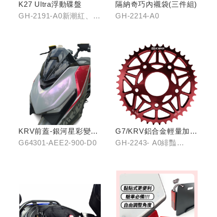
K27 Ultra浮動碟盤
隔納奇巧內襯袋(三件組)
GH-2191-A0新潮紅、
GH-2214-A0
GH-2191-B0王者金
KRV前蓋-銀河星彩變色
G7/KRV鋁合金輕量加大
龍
齒盤42T
G64301-AEE2-900-D0
GH-2243- A0緋豔
紅/GH-2243-B0靛海
藍/GH-2243-C0輝煌金