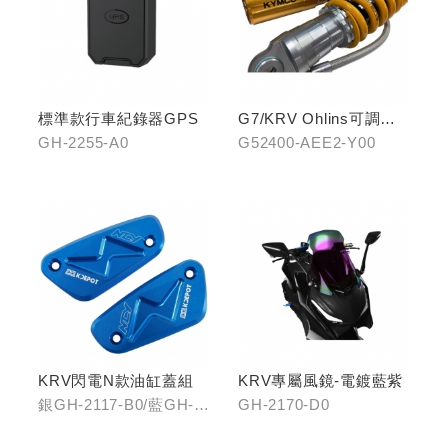
標準款行車紀錄器GPS
G7/KRV Ohlins可調避
震器
GH-2255-A0
G52400-AEE2-Y00
KRV閃電N款油缸蓋組
KRV專屬風鏡-電鍍藍紫
銀GH-2117-B0/藍GH-
GH-2170-D0
2117-C0