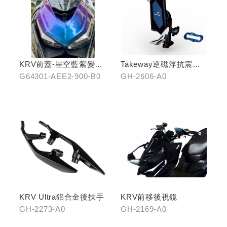
KRV前蓋-星空藍紫變色
Takeway逆磁浮抗震手
龍
機架
G64301-AEE2-900-B0
GH-2606-A0
KRV Ultra鋁合金後扶手
KRV前移後視鏡
GH-2273-A0
GH-2169-A0