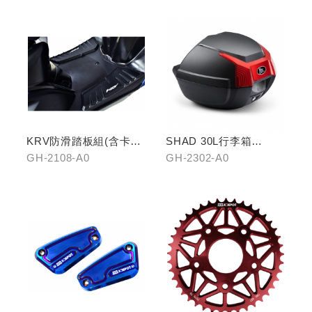
KRV防滑踏板組(含卡夢
SHAD 30L行李箱
飾片)
(KYMCO專屬款)
GH-2108-A0
GH-2302-A0