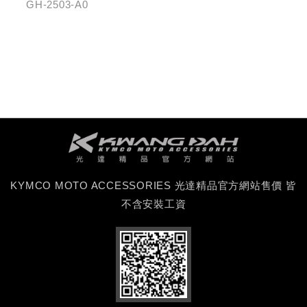
車紀錄器
GH-2503-A0
KYMCO MOTO ACCESSORIES 光達精品官方網站售價 皆
不含安裝工資