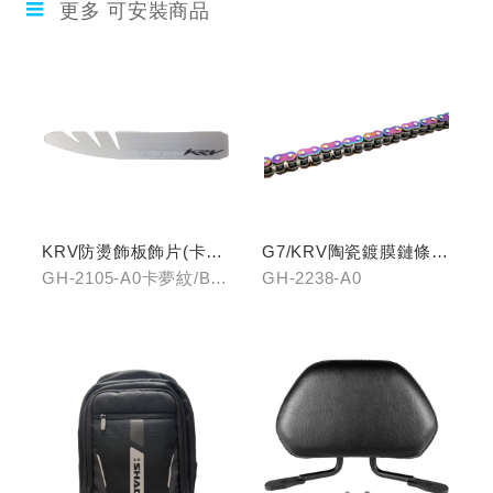
更多 可安裝商品
KRV防燙飾板飾片(卡夢
G7/KRV陶瓷鍍膜鏈條-
紋/金屬髮絲)
炫彩
GH-2105-A0卡夢紋/B0
GH-2238-A0
金屬髮絲