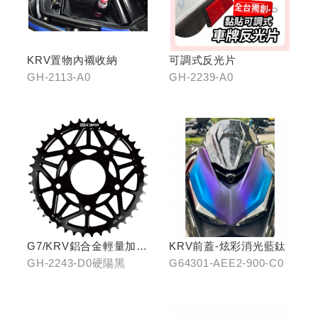
KRV置物內襯收納
可調式反光片
GH-2113-A0
GH-2239-A0
G7/KRV鋁合金輕量加大
KRV前蓋-炫彩消光藍鈦
齒盤42T-硬陽黑
GH-2243-D0硬陽黑
G64301-AEE2-900-C0