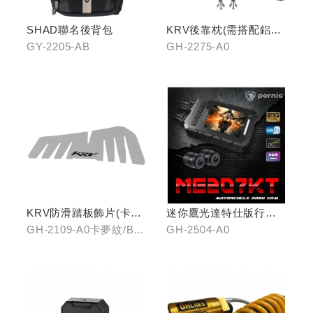
SHAD聯名後背包
KRV後靠枕(需搭配鋁合
金扶手)
GY-2205-AB
GH-2275-A0
KRV防滑踏板飾片(卡夢
迷你鷹光達特仕版行車
紋/金屬髮絲)
記錄器
GH-2109-A0卡夢紋/B0
GH-2504-A0
金屬髮絲