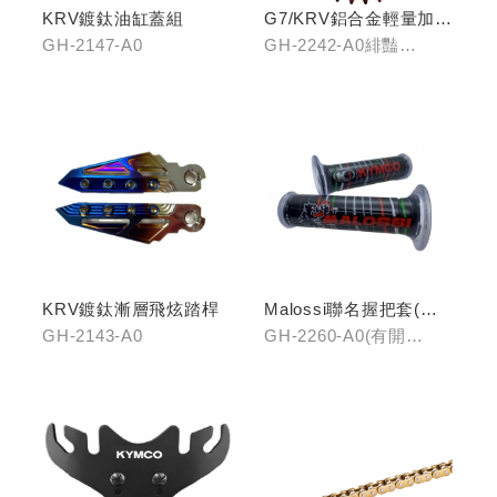
KRV鍍鈦油缸蓋組
G7/KRV鋁合金輕量加大
齒盤40T
GH-2147-A0
GH-2242-A0緋豔
紅/GH-2242-B0靛海
藍/GH-2242-C0輝煌金
KRV鍍鈦漸層飛炫踏桿
Malossi聯名握把套(有
開口)/(無開口)
GH-2143-A0
GH-2260-A0(有開
口)/GH-2261-A0(無開
口)