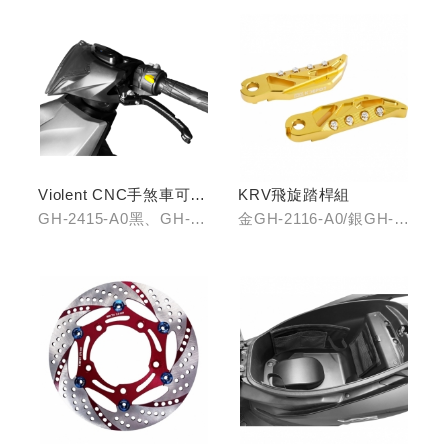
Violent CNC手煞車可調
KRV飛旋踏桿組
拉桿(黑/銀/鈦)
GH-2415-A0黑、GH-
金GH-2116-A0/銀GH-
2415-B0銀、GH-2415-
2116-B0/藍GH-2116-
C0鈦
C0