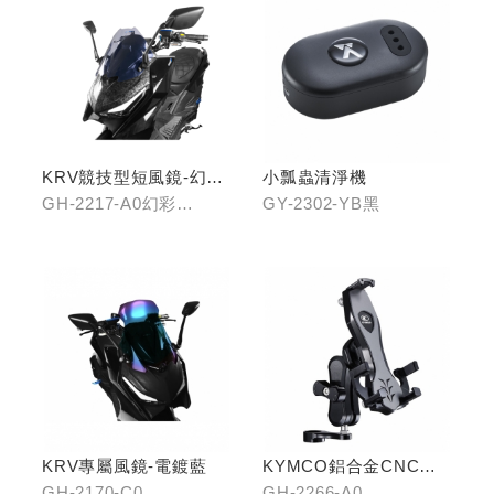
KRV競技型短風鏡-幻彩
小瓢蟲清淨機
藍/燻黑
GH-2217-A0幻彩
GY-2302-YB黑
藍/GH-2217-B0燻黑
KRV專屬風鏡-電鍍藍
KYMCO鋁合金CNC減
震手機架
GH-2170-C0
GH-2266-A0