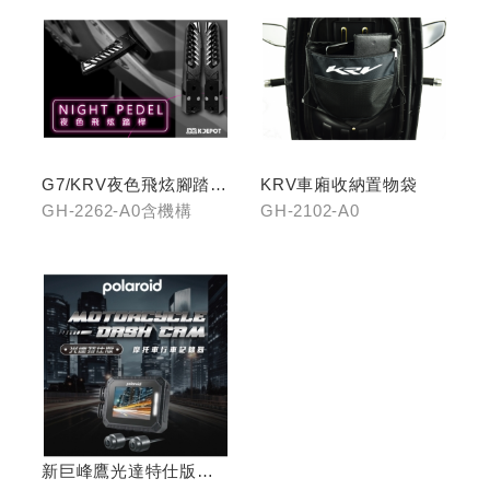
G7/KRV夜色飛炫腳踏
KRV車廂收納置物袋
(含機構LHJ8)
GH-2262-A0含機構
GH-2102-A0
新巨峰鷹光達特仕版行