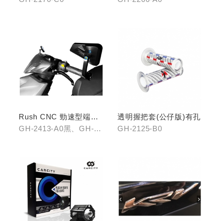
Rush CNC 勁速型端子
透明握把套(公仔版)有孔
藍鏡(黑/銀/鈦)
GH-2413-A0黑、GH-
GH-2125-B0
2413-B0銀、GH-2413-
C0鈦