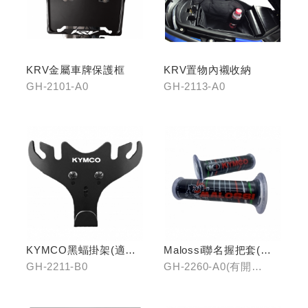
KRV金屬車牌保護框
KRV置物內襯收納
GH-2101-A0
GH-2113-A0
KYMCO黑蝠掛架(適用
Malossi聯名握把套(有
原車可收折掛
開口)/(無開口)
GH-2211-B0
GH-2260-A0(有開
鉤/G7/Yogurt/RomaGT/
口)/GH-2261-A0(無開
K1)
口)