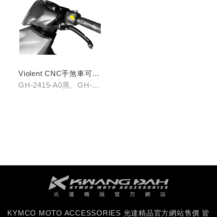
Violent CNC手煞車可調
拉桿(黑/銀/鈦)
GH-2415-A0黑、GH-
2415-B0銀、GH-2415-
C0鈦
KYMCO MOTO ACCESSORIES 光達精品官方網站售價 皆