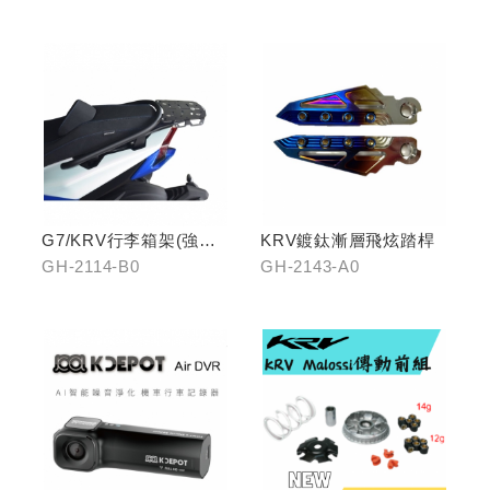
2116-B0/藍GH-2116-
C0
G7/KRV行李箱架(強化)
KRV鍍鈦漸層飛炫踏桿
置物版型
GH-2114-B0
GH-2143-A0