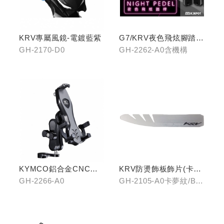
KRV專屬風鏡-電鍍藍紫
G7/KRV夜色飛炫腳踏
(含機構LHJ8)
GH-2170-D0
GH-2262-A0含機構
KYMCO鋁合金CNC減
KRV防燙飾板飾片(卡夢
震手機架
紋/金屬髮絲)
GH-2266-A0
GH-2105-A0卡夢紋/B0
金屬髮絲