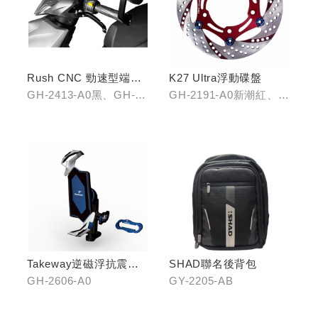
Rush CNC 勁速型端子
K27 Ultra浮動碟盤
藍鏡(黑/銀/鈦)
GH-2413-A0黑、GH-
GH-2191-A0新潮紅、
2413-B0銀、GH-2413-
GH-2191-B0王者金
C0鈦
Takeway逆磁浮抗震手
SHAD聯名後背包
機架
GH-2606-A0
GY-2205-AB