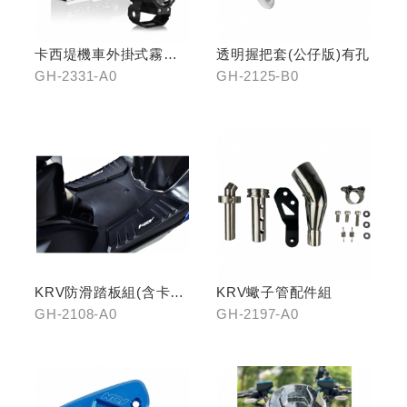
卡西堤機車外掛式霧燈
透明握把套(公仔版)有孔
組(雙燈)
GH-2331-A0
GH-2125-B0
KRV防滑踏板組(含卡夢
KRV蠍子管配件組
飾片)
GH-2108-A0
GH-2197-A0