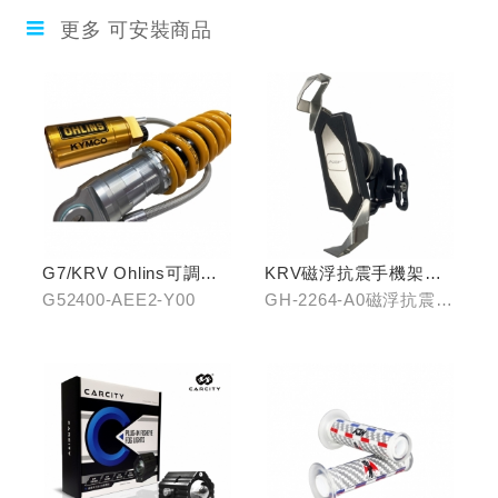
更多 可安裝商品
G7/KRV Ohlins可調避
KRV磁浮抗震手機架組
震器
(含整合支架)
G52400-AEE2-Y00
GH-2264-A0磁浮抗震手
機架/GH-2268-A0冠座
整合支架