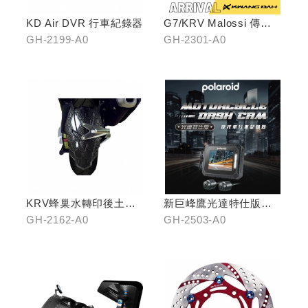
KD Air DVR 行車紀錄器
G7/KRV Malossi 傳動
前組
GH-2199-A0
GH-2301-A0
KRV蜂巢水轉印後土除
新巨峰鷹光達特仕版行
(鈦灰色)
車紀錄器
GH-2162-A0
GH-2503-A0