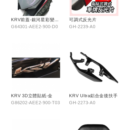
KRV前蓋-銀河星彩變色
可調式反光片
龍
G64301-AEE2-900-D0
GH-2239-A0
KRV 3D立體貼紙-金
KRV Ultra鋁合金後扶手
G86202-AEE2-900-T03
GH-2273-A0