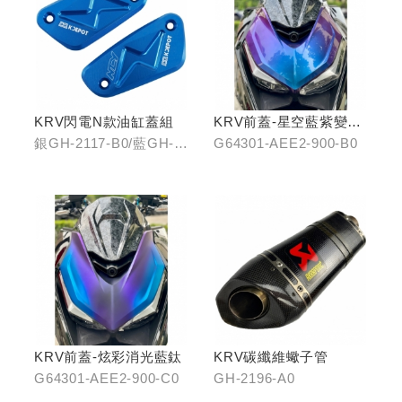
KRV閃電N款油缸蓋組
KRV前蓋-星空藍紫變色
龍
銀GH-2117-B0/藍GH-
G64301-AEE2-900-B0
2117-C0
KRV前蓋-炫彩消光藍鈦
KRV碳纖維蠍子管
G64301-AEE2-900-C0
GH-2196-A0