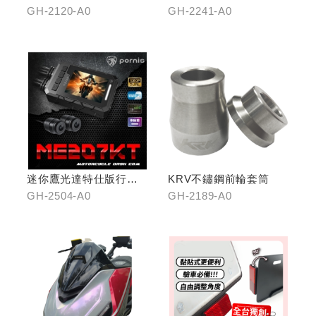
GH-2120-A0
GH-2241-A0
迷你鷹光達特仕版行車
KRV不鏽鋼前輪套筒
記錄器
GH-2504-A0
GH-2189-A0