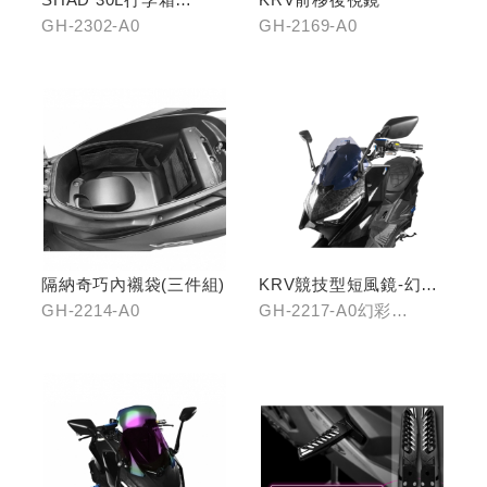
(KYMCO專屬款)
GH-2302-A0
GH-2169-A0
隔納奇巧內襯袋(三件組)
KRV競技型短風鏡-幻彩
藍/燻黑
GH-2214-A0
GH-2217-A0幻彩
藍/GH-2217-B0燻黑