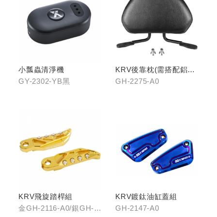
小瓢蟲清淨機
KRV後靠枕(需搭配鋁合
金扶手)
GY-2302-YB黑
GH-2275-A0
KRV飛旋踏桿組
KRV鍍鈦油缸蓋組
金GH-2116-A0/銀GH-
GH-2147-A0