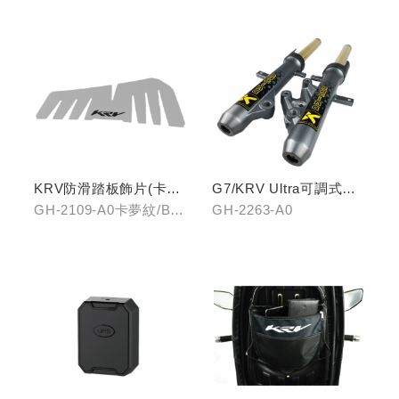
KRV防滑踏板飾片(卡夢
G7/KRV Ultra可調式倒
紋/金屬髮絲)
立機構前叉組
GH-2109-A0卡夢紋/B0
GH-2263-A0
金屬髮絲