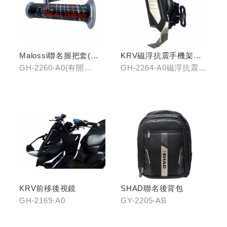
Malossi聯名握把套(有
KRV磁浮抗震手機架組
開口)/(無開口)
(含整合支架)
GH-2260-A0(有開
GH-2264-A0磁浮抗震手
口)/GH-2261-A0(無開
機架/GH-2268-A0冠座
口)
整合支架
KRV前移後視鏡
SHAD聯名後背包
GH-2169-A0
GY-2205-AB