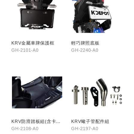
KRV金屬車牌保護框
輕巧牌照底板
GH-2101-A0
GH-2240-A0
KRV防滑踏板組(含卡夢
KRV蠍子管配件組
飾片)
GH-2108-A0
GH-2197-A0