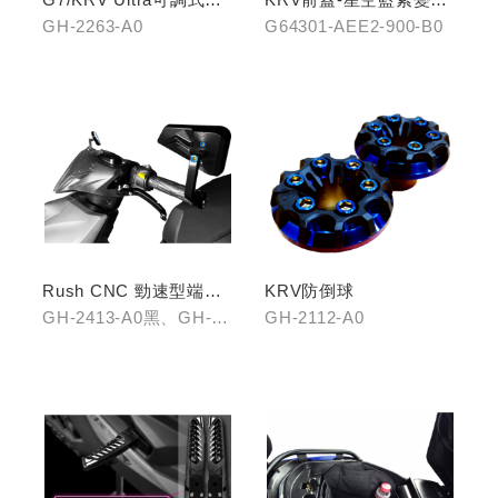
立機構前叉組
龍
GH-2263-A0
G64301-AEE2-900-B0
Rush CNC 勁速型端子
KRV防倒球
藍鏡(黑/銀/鈦)
GH-2413-A0黑、GH-
GH-2112-A0
2413-B0銀、GH-2413-
C0鈦