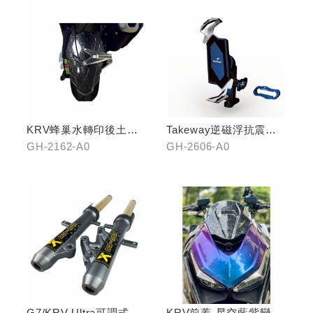
KRV蜂巢水轉印後土除
Takeway逆磁浮抗震手
(鈦灰色)
機架
GH-2162-A0
GH-2606-A0
G7/KRV Ultra可調式倒
KRV前蓋-星空藍紫變色