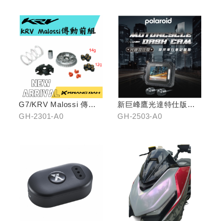
G7/KRV Malossi 傳動
新巨峰鷹光達特仕版行
前組
車紀錄器
GH-2301-A0
GH-2503-A0