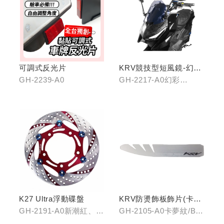
可調式反光片
KRV競技型短風鏡-幻彩
藍/燻黑
GH-2239-A0
GH-2217-A0幻彩
藍/GH-2217-B0燻黑
K27 Ultra浮動碟盤
KRV防燙飾板飾片(卡夢
紋/金屬髮絲)
GH-2191-A0新潮紅、
GH-2105-A0卡夢紋/B0
GH-2191-B0王者金
金屬髮絲