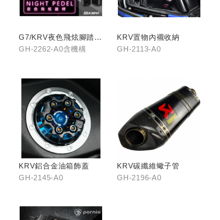
G7/KRV夜色飛炫腳踏
KRV置物內襯收納
(含機構LHJ8)
GH-2262-A0含機構
GH-2113-A0
KRV鋁合金油箱飾蓋
KRV碳纖維蠍子管
GH-2145-A0
GH-2196-A0