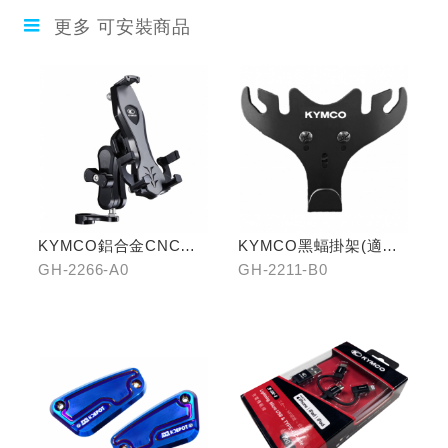
更多 可安裝商品
KYMCO鋁合金CNC減
KYMCO黑蝠掛架(適用
震手機架
原車可收折掛
GH-2266-A0
GH-2211-B0
鉤/G7/Yogurt/RomaGT/
K1)