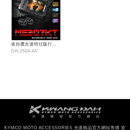
迷你鷹光達特仕版行車
記錄器
GH-2504-A0
KYMCO MOTO ACCESSORIES 光達精品官方網站售價 皆