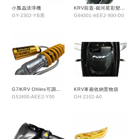
小瓢蟲清淨機
KRV前蓋-銀河星彩變色
龍
GY-2302-YB黑
G64301-AEE2-900-D0
G7/KRV Ohlins可調避
KRV車廂收納置物袋
震器
G52400-AEE2-Y00
GH-2102-A0