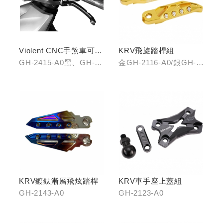
Violent CNC手煞車可調
KRV飛旋踏桿組
拉桿(黑/銀/鈦)
GH-2415-A0黑、GH-
金GH-2116-A0/銀GH-
2415-B0銀、GH-2415-
2116-B0/藍GH-2116-
C0鈦
C0
KRV鍍鈦漸層飛炫踏桿
KRV車手座上蓋組
GH-2143-A0
GH-2123-A0