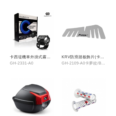
卡西堤機車外掛式霧燈
KRV防滑踏板飾片(卡夢
組(雙燈)
紋/金屬髮絲)
GH-2331-A0
GH-2109-A0卡夢紋/B0
金屬髮絲