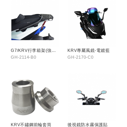
G7/KRV行李箱架(強化)
KRV專屬風鏡-電鍍藍
置物版型
GH-2114-B0
GH-2170-C0
KRV不鏽鋼前輪套筒
後視鏡防水霧保護貼