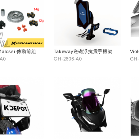
Malossi 傳動前組
Takeway逆磁浮抗震手機架
Vi
(黑/
-A0
GH-2606-A0
GH-
銀、