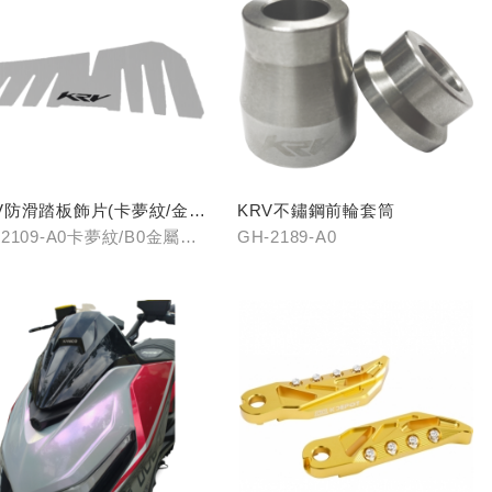
V防滑踏板飾片(卡夢紋/金屬
KRV不鏽鋼前輪套筒
)
-2109-A0卡夢紋/B0金屬髮
GH-2189-A0