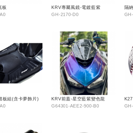
底板
KRV專屬風鏡-電鍍藍紫
隔納
-A0
GH-2170-D0
GH-
踏板組(含卡夢飾片)
KRV前蓋-星空藍紫變色龍
K2
-A0
G64301-AEE2-900-B0
GH
21