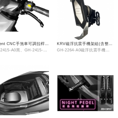
olent CNC手煞車可調拉桿
KRV磁浮抗震手機架組(含整合
銀/鈦)
支架)
2415-A0黑、GH-2415-B0
GH-2264-A0磁浮抗震手機
GH-2415-C0鈦
架/GH-2268-A0冠座整合支架