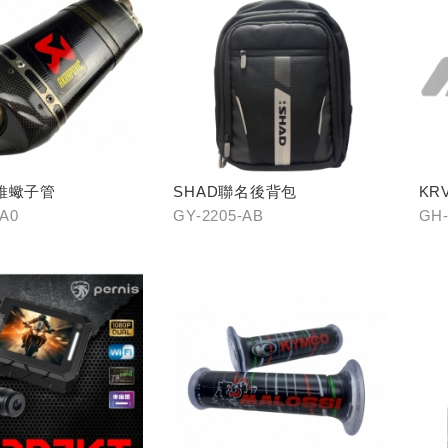
維蠍子管
SHAD聯名後背包
KR
髮絲
-A0
GY-2205-AB
GH
絲