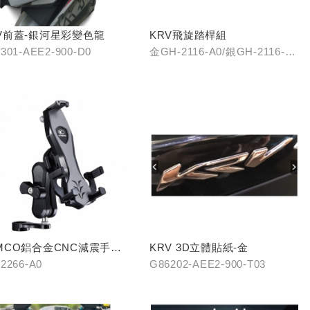
V前蓋-銀河星彩變色龍
KRV飛旋踏桿組
301-AEE2-900-D0
金GH-2116-A0/銀GH-2116-
B0/藍GH-2116-C0
MCO鋁合金CNC減震手機
KRV 3D立體貼紙-金
2266-A0
G86202-AEE2-900-T03