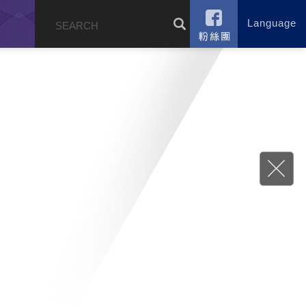
Language
錄