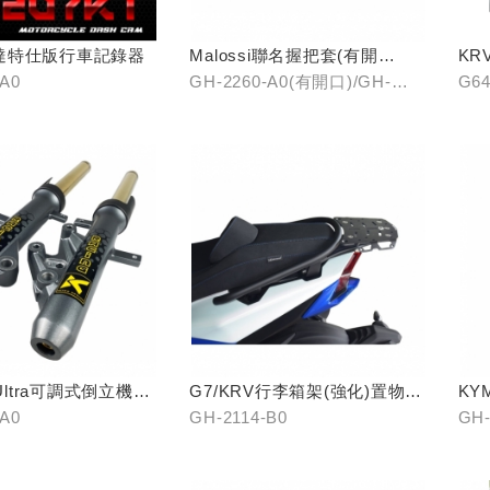
達特仕版行車記錄器
Malossi聯名握把套(有開
KR
口)/(無開口)
-A0
GH-2260-A0(有開口)/GH-
G64
2261-A0(無開口)
 Ultra可調式倒立機構
G7/KRV行李箱架(強化)置物版
KY
型
架
-A0
GH-2114-B0
GH-