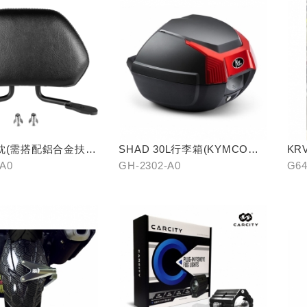
枕(需搭配鋁合金扶
SHAD 30L行李箱(KYMCO專
KR
屬款)
-A0
GH-2302-A0
G64