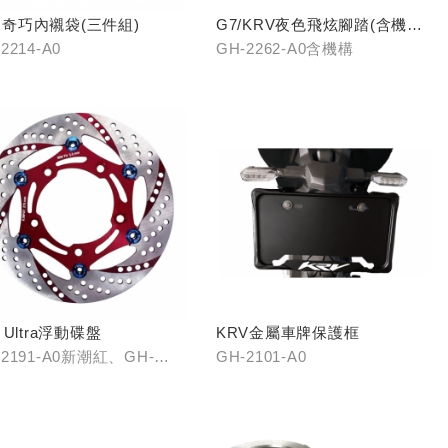
奇巧內襯袋(三件組)
G7/KRV夜色飛炫腳踏(含機構
LHJ8)
2214-A0
GH-2262-A0含機構
7 Ultra浮動碟盤
KRV金屬車牌保護框
-2191-A0新潮紅、GH-
GH-2101-A0
91-B0王者金