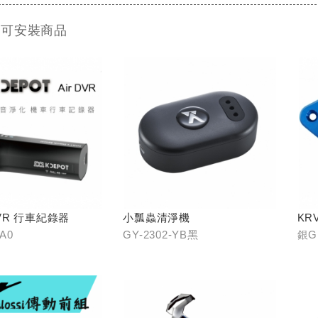
 可安裝商品
 DVR 行車紀錄器
小瓢蟲清淨機
KR
-A0
GY-2302-YB黑
銀GH
C0