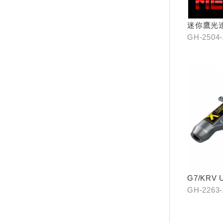
迷你鷹光
GH-2504
G7/KRV
前叉組
GH-2263