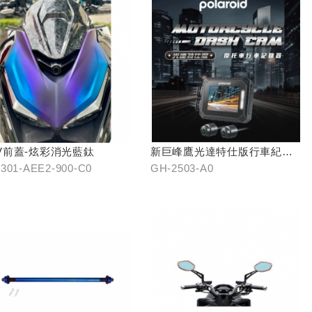
V前蓋-炫彩消光藍鈦
新巨峰鷹光達特仕版行車紀錄
器
301-AEE2-900-C0
GH-2503-A0