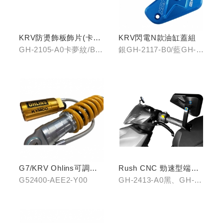
KRV防燙飾板飾片(卡夢
KRV閃電N款油缸蓋組
紋/金屬髮絲)
GH-2105-A0卡夢紋/B0
銀GH-2117-B0/藍GH-
金屬髮絲
2117-C0
G7/KRV Ohlins可調避
Rush CNC 勁速型端子
震器
藍鏡(黑/銀/鈦)
G52400-AEE2-Y00
GH-2413-A0黑、GH-
2413-B0銀、GH-2413-
C0鈦