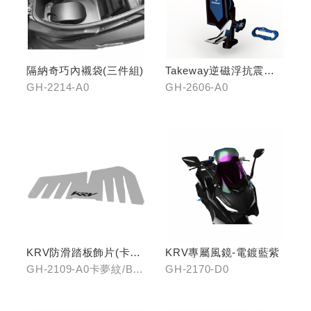
隔納奇巧內襯袋(三件組)
Takeway逆磁浮抗震手
機架
GH-2214-A0
GH-2606-A0
KRV防滑踏板飾片(卡夢
KRV專屬風鏡-電鍍藍紫
紋/金屬髮絲)
GH-2109-A0卡夢紋/B0
GH-2170-D0
金屬髮絲