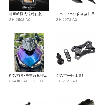
新巨峰鷹光達特仕版行
KRV Ultra鋁合金後扶手
車紀錄器
GH-2503-A0
GH-2273-A0
KRV前蓋-星空藍紫變色
KRV車手座上蓋組
龍
G64301-AEE2-900-B0
GH-2123-A0