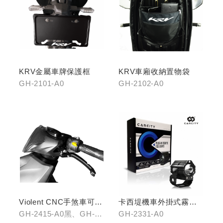
KRV金屬車牌保護框
KRV車廂收納置物袋
GH-2101-A0
GH-2102-A0
Violent CNC手煞車可調
卡西堤機車外掛式霧燈
拉桿(黑/銀/鈦)
組(雙燈)
GH-2415-A0黑、GH-
GH-2331-A0