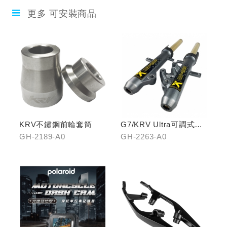
更多 可安裝商品
KRV不鏽鋼前輪套筒
G7/KRV Ultra可調式倒
立機構前叉組
GH-2189-A0
GH-2263-A0