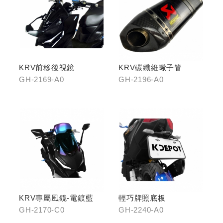
KRV前移後視鏡
KRV碳纖維蠍子管
GH-2169-A0
GH-2196-A0
KRV專屬風鏡-電鍍藍
輕巧牌照底板
GH-2170-C0
GH-2240-A0