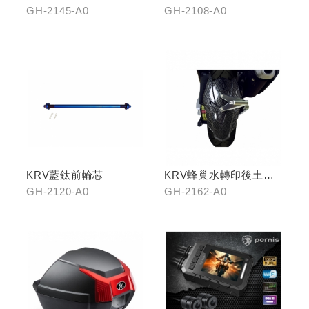
飾片)
GH-2145-A0
GH-2108-A0
KRV藍鈦前輪芯
KRV蜂巢水轉印後土除
(鈦灰色)
GH-2120-A0
GH-2162-A0