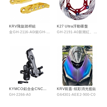
KRV飛旋踏桿組
K27 Ultra浮動碟盤
金GH-2116-A0/銀GH-
GH-2191-A0新潮紅、
2116-B0/藍GH-2116-
GH-2191-B0王者金
C0
KYMCO鋁合金CNC減
KRV前蓋-炫彩消光藍鈦
震手機架
GH-2266-A0
G64301-AEE2-900-C0