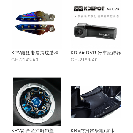
KRV鍍鈦漸層飛炫踏桿
KD Air DVR 行車紀錄器
GH-2143-A0
GH-2199-A0
KRV鋁合金油箱飾蓋
KRV防滑踏板組(含卡夢