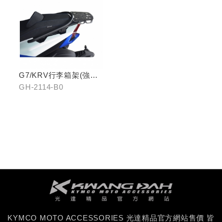
G7/KRV行李箱架(強化)
置物版型
GH-2114-B0
KYMCO MOTO ACCESSORIES 光達精品官方網站售價 皆