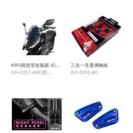
2415-B0銀、GH-2415-
C0鈦
KRV競技型短風鏡-幻彩
三合一充電傳輸線
藍/燻黑
GH-2217-A0幻彩
GH-2241-A0
藍/GH-2217-B0燻黑