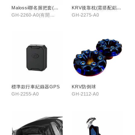
Malossi聯名握把套(有
KRV後靠枕(需搭配鋁合
開口)/(無開口)
金扶手)
GH-2260-A0(有開
GH-2275-A0
口)/GH-2261-A0(無開
口)
標準款行車紀錄器GPS
KRV防倒球
GH-2255-A0
GH-2112-A0