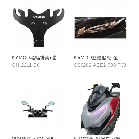
KYMCO黑蝠掛架(適用
KRV 3D立體貼紙-金
原車可收折掛
GH-2211-B0
G86202-AEE2-900-T03
鉤/G7/Yogurt/RomaGT/
K1)
後視鏡防水霧保護貼
KRV前蓋-銀河星彩變色