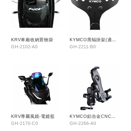
KRV車廂收納置物袋
KYMCO黑蝠掛架(適用
原車可收折掛
GH-2102-A0
GH-2211-B0
鉤/G7/Yogurt/RomaGT/
K1)
KRV專屬風鏡-電鍍藍
KYMCO鋁合金CNC減
震手機架
GH-2170-C0
GH-2266-A0