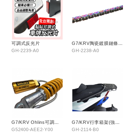
可調式反光片
G7/KRV陶瓷鍍膜鏈條-
炫彩
GH-2239-A0
GH-2238-A0
G7/KRV Ohlins可調避
G7/KRV行李箱架(強化)
震器
置物版型
G52400-AEE2-Y00
GH-2114-B0