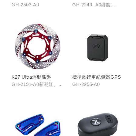
車紀錄器
齒盤42T
GH-2503-A0
GH-2243- A0緋豔
紅/GH-2243-B0靛海
藍/GH-2243-C0輝煌金
K27 Ultra浮動碟盤
標準款行車紀錄器GPS
GH-2191-A0新潮紅、
GH-2255-A0
GH-2191-B0王者金