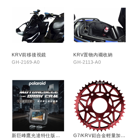
KRV前移後視鏡
KRV置物內襯收納
GH-2169-A0
GH-2113-A0
新巨峰鷹光達特仕版行
G7/KRV鋁合金輕量加大