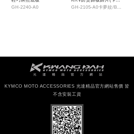
紋/金屬髮絲)
GH-2240-A0
GH-2105-A0卡夢紋/B0
金屬髮絲
KYMCO MOTO ACCESSORIES 光達精品官方網站售價 皆
不含安裝工資