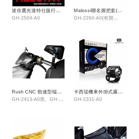
迷你鷹光達特仕版行車
Malossi聯名握把套(有
記錄器
開口)/(無開口)
GH-2504-A0
GH-2260-A0(有開
口)/GH-2261-A0(無開
口)
Rush CNC 勁速型端子
卡西堤機車外掛式霧燈
藍鏡(黑/銀/鈦)
組(雙燈)
GH-2413-A0黑、GH-
GH-2331-A0
2413-B0銀、GH-2413-
C0鈦