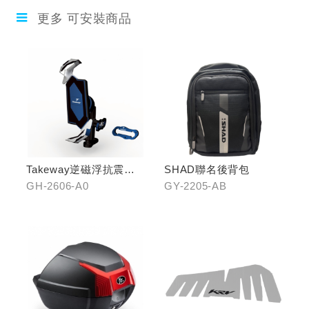
更多 可安裝商品
Takeway逆磁浮抗震手
SHAD聯名後背包
機架
GH-2606-A0
GY-2205-AB