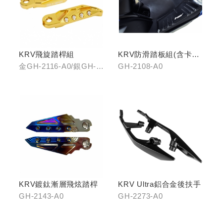
KRV飛旋踏桿組
KRV防滑踏板組(含卡夢
飾片)
金GH-2116-A0/銀GH-
GH-2108-A0
2116-B0/藍GH-2116-
C0
KRV鍍鈦漸層飛炫踏桿
KRV Ultra鋁合金後扶手
GH-2143-A0
GH-2273-A0