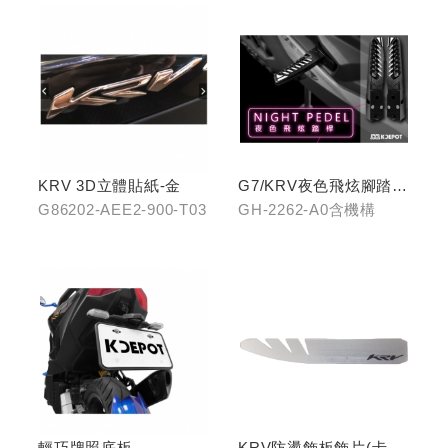
KRV 3D立體貼紙-金
G7/KRV夜色飛炫腳踏
(含機構LHJ8)
G86202-AEE2-900-T03
GH-2262-A0含機構
輕巧牌照底板
KRV防燙飾板飾片(卡夢