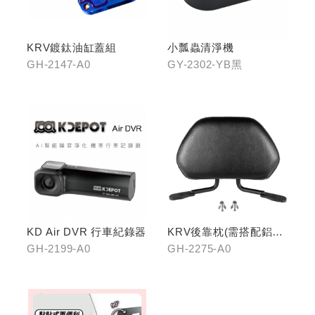
KRV鍍鈦油缸蓋組
小瓢蟲清淨機
GH-2147-A0
GY-2302-YB黑
KD Air DVR 行車紀錄器
KRV後靠枕(需搭配鋁合
金扶手)
GH-2199-A0
GH-2275-A0