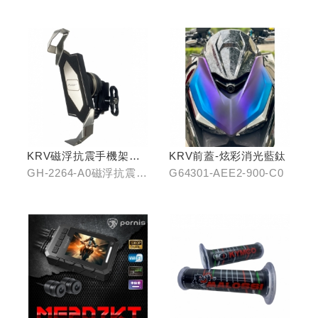
KRV磁浮抗震手機架組
KRV前蓋-炫彩消光藍鈦
(含整合支架)
GH-2264-A0磁浮抗震手
G64301-AEE2-900-C0
機架/GH-2268-A0冠座
整合支架