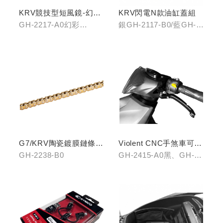
KRV競技型短風鏡-幻彩
KRV閃電N款油缸蓋組
藍/燻黑
GH-2217-A0幻彩
銀GH-2117-B0/藍GH-
藍/GH-2217-B0燻黑
2117-C0
G7/KRV陶瓷鍍膜鏈條-
Violent CNC手煞車可調
黃金
拉桿(黑/銀/鈦)
GH-2238-B0
GH-2415-A0黑、GH-
2415-B0銀、GH-2415-
C0鈦