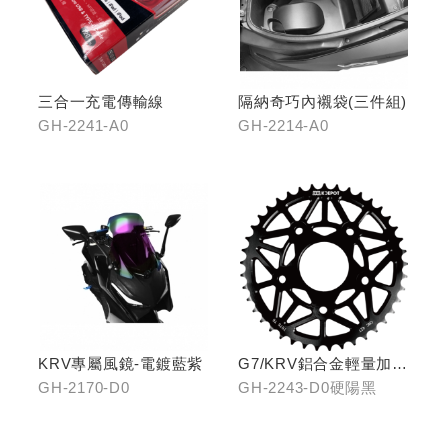
三合一充電傳輸線
隔納奇巧內襯袋(三件組)
GH-2241-A0
GH-2214-A0
KRV專屬風鏡-電鍍藍紫
G7/KRV鋁合金輕量加大
齒盤42T-硬陽黑
GH-2170-D0
GH-2243-D0硬陽黑