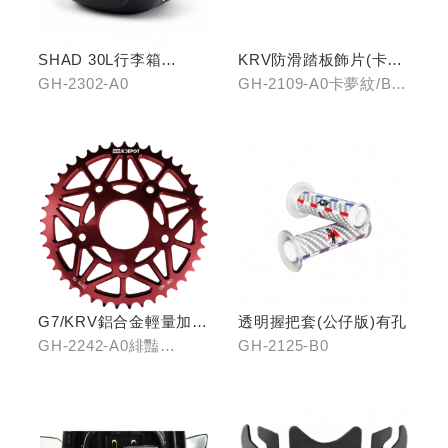
SHAD 30L行李箱
KRV防滑踏板飾片(卡夢
(KYMCO專屬款)
紋/金屬髮絲)
GH-2302-A0
GH-2109-A0卡夢紋/B0
金屬髮絲
G7/KRV鋁合金輕量加大
透明握把套(公仔版)有孔
齒盤40T
GH-2242-A0緋豔
GH-2125-B0
紅/GH-2242-B0靛海
藍/GH-2242-C0輝煌金