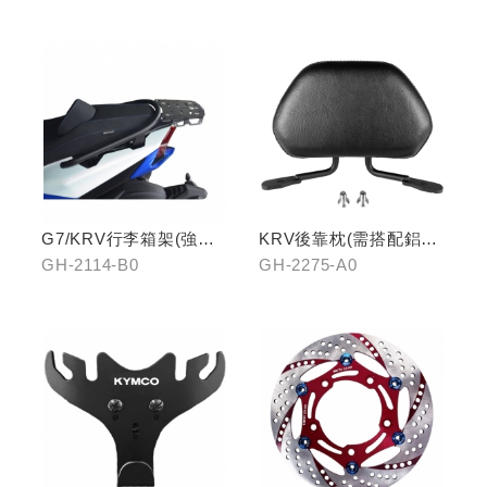
G7/KRV行李箱架(強化)
KRV後靠枕(需搭配鋁合
置物版型
金扶手)
GH-2114-B0
GH-2275-A0