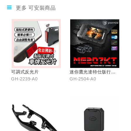
更多 可安裝商品
可調式反光片
迷你鷹光達特仕版行車
記錄器
GH-2239-A0
GH-2504-A0