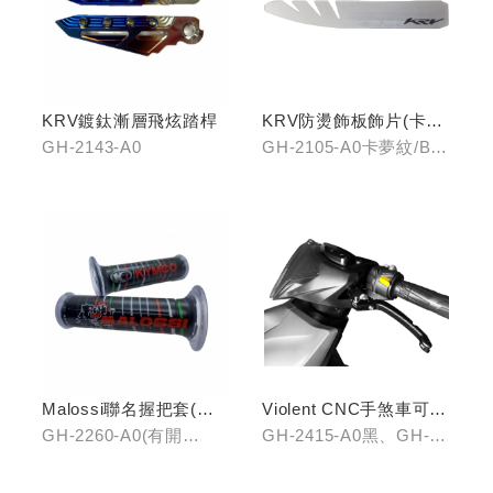
KRV鍍鈦漸層飛炫踏桿
KRV防燙飾板飾片(卡夢
紋/金屬髮絲)
GH-2143-A0
GH-2105-A0卡夢紋/B0
金屬髮絲
Malossi聯名握把套(有
Violent CNC手煞車可調
開口)/(無開口)
拉桿(黑/銀/鈦)
GH-2260-A0(有開
GH-2415-A0黑、GH-
口)/GH-2261-A0(無開
2415-B0銀、GH-2415-
口)
C0鈦