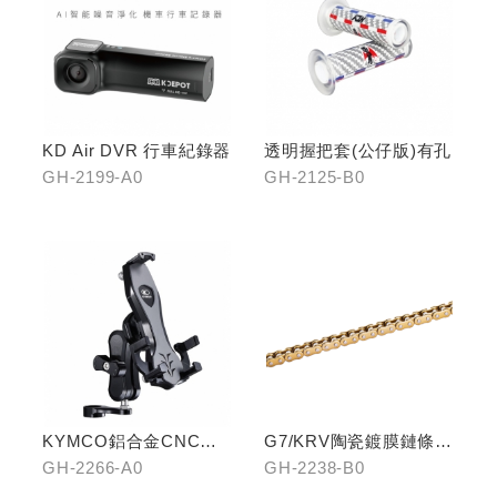
KD Air DVR 行車紀錄器
透明握把套(公仔版)有孔
GH-2199-A0
GH-2125-B0
KYMCO鋁合金CNC減
G7/KRV陶瓷鍍膜鏈條-
震手機架
黃金
GH-2266-A0
GH-2238-B0