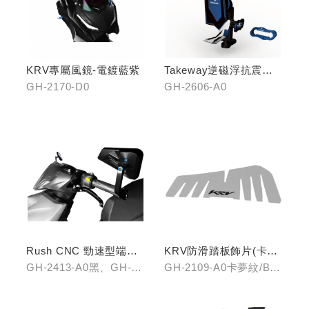
KRV專屬風鏡-電鍍藍紫
Takeway逆磁浮抗震手
機架
GH-2170-D0
GH-2606-A0
Rush CNC 勁速型端子
KRV防滑踏板飾片(卡夢
藍鏡(黑/銀/鈦)
紋/金屬髮絲)
GH-2413-A0黑、GH-
GH-2109-A0卡夢紋/B0
2413-B0銀、GH-2413-
金屬髮絲
C0鈦