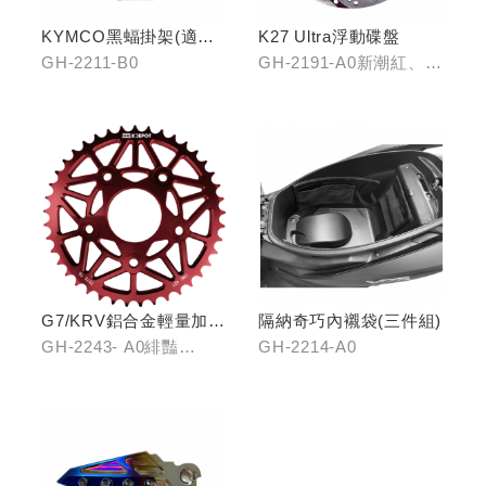
KYMCO黑蝠掛架(適用
K27 Ultra浮動碟盤
原車可收折掛
GH-2211-B0
GH-2191-A0新潮紅、
鉤/G7/Yogurt/RomaGT/
GH-2191-B0王者金
K1)
G7/KRV鋁合金輕量加大
隔納奇巧內襯袋(三件組)
齒盤42T
GH-2243- A0緋豔
GH-2214-A0
紅/GH-2243-B0靛海
藍/GH-2243-C0輝煌金