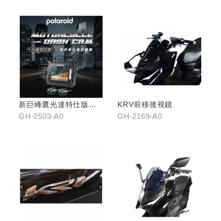
新巨峰鷹光達特仕版行
KRV前移後視鏡
車紀錄器
GH-2503-A0
GH-2169-A0