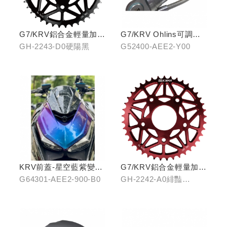
G7/KRV鋁合金輕量加大
G7/KRV Ohlins可調避
齒盤42T-硬陽黑
震器
GH-2243-D0硬陽黑
G52400-AEE2-Y00
KRV前蓋-星空藍紫變色
G7/KRV鋁合金輕量加大
龍
齒盤40T
G64301-AEE2-900-B0
GH-2242-A0緋豔
紅/GH-2242-B0靛海
藍/GH-2242-C0輝煌金