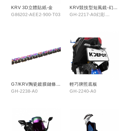
KRV 3D立體貼紙-金
KRV競技型短風鏡-幻彩
藍/燻黑
G86202-AEE2-900-T03
GH-2217-A0幻彩
藍/GH-2217-B0燻黑
G7/KRV陶瓷鍍膜鏈條-
輕巧牌照底板
炫彩
GH-2238-A0
GH-2240-A0