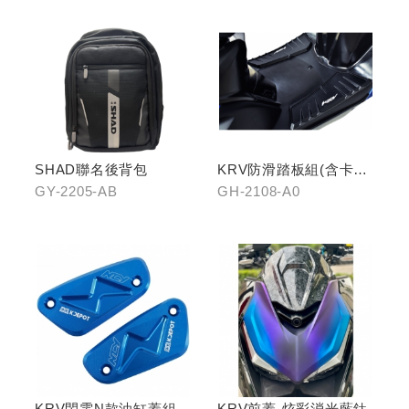
SHAD聯名後背包
KRV防滑踏板組(含卡夢
飾片)
GY-2205-AB
GH-2108-A0
KRV閃電N款油缸蓋組
KRV前蓋-炫彩消光藍鈦