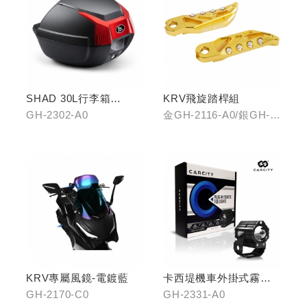
SHAD 30L行李箱
KRV飛旋踏桿組
(KYMCO專屬款)
GH-2302-A0
金GH-2116-A0/銀GH-
2116-B0/藍GH-2116-
C0
KRV專屬風鏡-電鍍藍
卡西堤機車外掛式霧燈
組(雙燈)
GH-2170-C0
GH-2331-A0