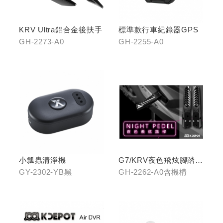
KRV Ultra鋁合金後扶手
標準款行車紀錄器GPS
GH-2273-A0
GH-2255-A0
小瓢蟲清淨機
G7/KRV夜色飛炫腳踏
(含機構LHJ8)
GY-2302-YB黑
GH-2262-A0含機構