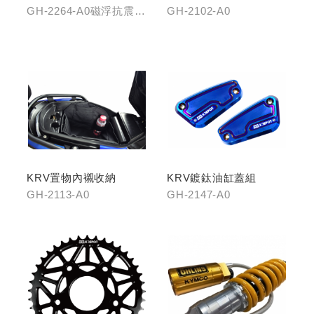
(含整合支架)
GH-2264-A0磁浮抗震手
GH-2102-A0
機架/GH-2268-A0冠座
整合支架
KRV置物內襯收納
KRV鍍鈦油缸蓋組
GH-2113-A0
GH-2147-A0