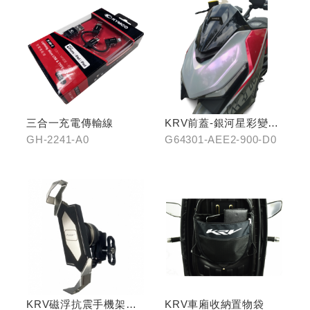
三合一充電傳輸線
KRV前蓋-銀河星彩變色
龍
GH-2241-A0
G64301-AEE2-900-D0
KRV磁浮抗震手機架組
KRV車廂收納置物袋