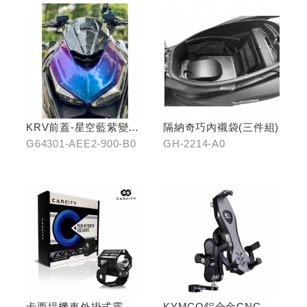
KRV前蓋-星空藍紫變色
隔納奇巧內襯袋(三件組)
龍
G64301-AEE2-900-B0
GH-2214-A0
卡西堤機車外掛式霧燈
KYMCO鋁合金CNC減