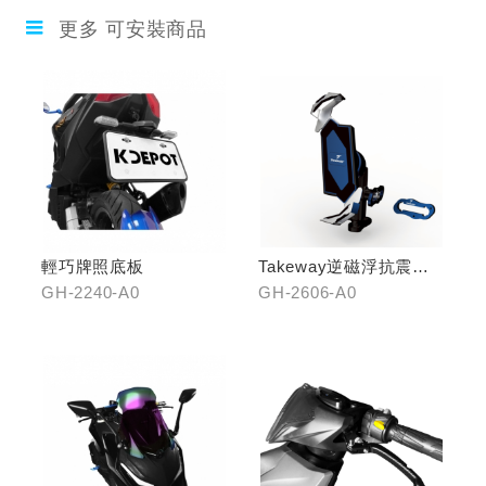
更多 可安裝商品
輕巧牌照底板
Takeway逆磁浮抗震手
機架
GH-2240-A0
GH-2606-A0