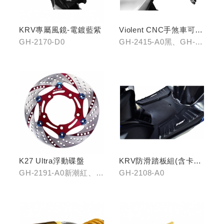
KRV專屬風鏡-電鍍藍紫
Violent CNC手煞車可調
拉桿(黑/銀/鈦)
GH-2170-D0
GH-2415-A0黑、GH-
2415-B0銀、GH-2415-
C0鈦
K27 Ultra浮動碟盤
KRV防滑踏板組(含卡夢
飾片)
GH-2191-A0新潮紅、
GH-2108-A0
GH-2191-B0王者金