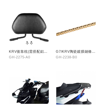
機架/GH-2268-A0冠座
整合支架
KRV後靠枕(需搭配鋁合
G7/KRV陶瓷鍍膜鏈條-
金扶手)
黃金
GH-2275-A0
GH-2238-B0