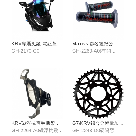
KRV專屬風鏡-電鍍藍
Malossi聯名握把套(有
開口)/(無開口)
GH-2170-C0
GH-2260-A0(有開
口)/GH-2261-A0(無開
口)
KRV磁浮抗震手機架組
G7/KRV鋁合金輕量加大
(含整合支架)
齒盤42T-硬陽黑
GH-2264-A0磁浮抗震手
GH-2243-D0硬陽黑