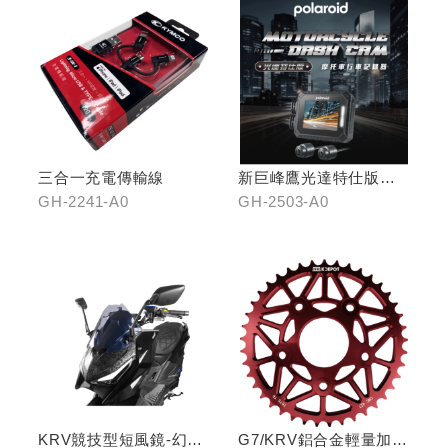
三合一充電傳輸線
新巨峰鷹光達特仕版行
車紀錄器
GH-2241-A0
GH-2503-A0
KRV競技型短風鏡-幻彩
G7/KRV鋁合金輕量加大