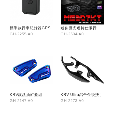
標準款行車紀錄器GPS
迷你鷹光達特仕版行車
記錄器
GH-2255-A0
GH-2504-A0
KRV鍍鈦油缸蓋組
KRV Ultra鋁合金後扶手
GH-2147-A0
GH-2273-A0