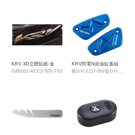
K1)
藍/GH-2242-C0輝煌金
KRV 3D立體貼紙-金
KRV閃電N款油缸蓋組
G86202-AEE2-900-T03
銀GH-2117-B0/藍GH-
2117-C0