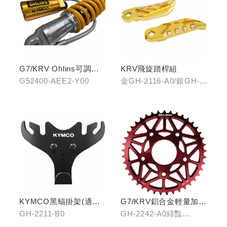
G7/KRV Ohlins可調避
KRV飛旋踏桿組
震器
G52400-AEE2-Y00
金GH-2116-A0/銀GH-
2116-B0/藍GH-2116-
C0
KYMCO黑蝠掛架(適用
G7/KRV鋁合金輕量加大
原車可收折掛
齒盤40T
GH-2211-B0
GH-2242-A0緋豔
鉤/G7/Yogurt/RomaGT/
紅/GH-2242-B0靛海