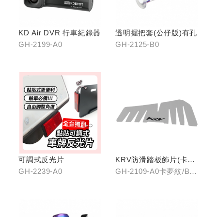
KD Air DVR 行車紀錄器
透明握把套(公仔版)有孔
GH-2199-A0
GH-2125-B0
可調式反光片
KRV防滑踏板飾片(卡夢
紋/金屬髮絲)
GH-2239-A0
GH-2109-A0卡夢紋/B0
金屬髮絲