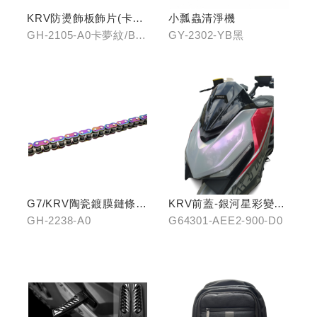
KRV防燙飾板飾片(卡夢
小瓢蟲清淨機
紋/金屬髮絲)
GH-2105-A0卡夢紋/B0
GY-2302-YB黑
金屬髮絲
G7/KRV陶瓷鍍膜鏈條-
KRV前蓋-銀河星彩變色
炫彩
龍
GH-2238-A0
G64301-AEE2-900-D0