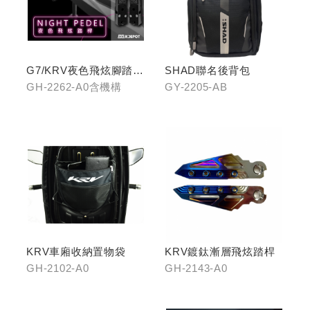
G7/KRV夜色飛炫腳踏
SHAD聯名後背包
(含機構LHJ8)
GH-2262-A0含機構
GY-2205-AB
KRV車廂收納置物袋
KRV鍍鈦漸層飛炫踏桿
GH-2102-A0
GH-2143-A0