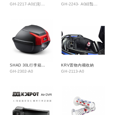
藍/燻黑
齒盤42T
GH-2217-A0幻彩
GH-2243- A0緋豔
藍/GH-2217-B0燻黑
紅/GH-2243-B0靛海
藍/GH-2243-C0輝煌金
SHAD 30L行李箱
KRV置物內襯收納
(KYMCO專屬款)
GH-2302-A0
GH-2113-A0