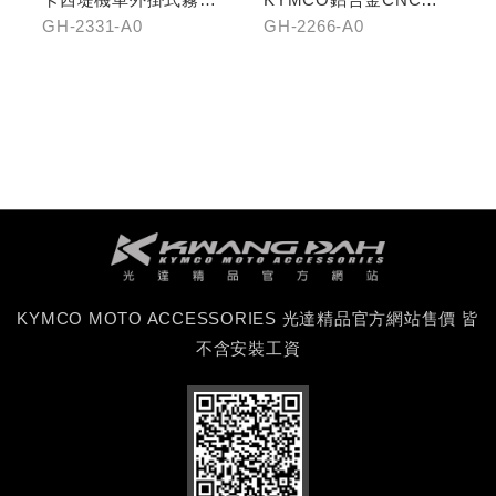
組(雙燈)
震手機架
GH-2331-A0
GH-2266-A0
KYMCO MOTO ACCESSORIES 光達精品官方網站售價 皆
不含安裝工資