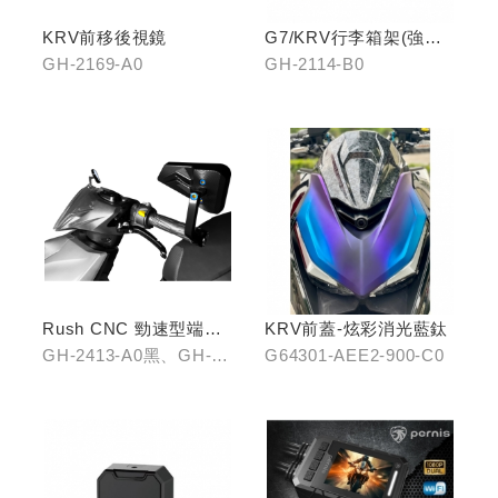
KRV前移後視鏡
G7/KRV行李箱架(強化)
置物版型
GH-2169-A0
GH-2114-B0
Rush CNC 勁速型端子
KRV前蓋-炫彩消光藍鈦
藍鏡(黑/銀/鈦)
GH-2413-A0黑、GH-
G64301-AEE2-900-C0
2413-B0銀、GH-2413-
C0鈦